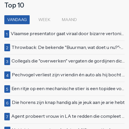
Top 10
VANDAAG
WEEK
MAAND
Vlaamse presentator gaat viraal door bizarre vertoning op live televisie: "Helemaal stijf van de bloem"
1
Throwback: De bekende "Buurman, wat doet u nu?"-scène uit Flodder met Tatjana Šimić
2
Collega's die "overwerken" vergaten de gordijnen dicht te doen
3
Pechvogel verliest zijn vriendin én auto als hij bocht te scherp neemt
4
Een ritje op een mechanische stier is een topidee voor een eerste date
5
Die horens zijn knap handig als je jeuk aan je arie hebt
6
Agent probeert vrouw in LA te redden die compleet van het padje is
7