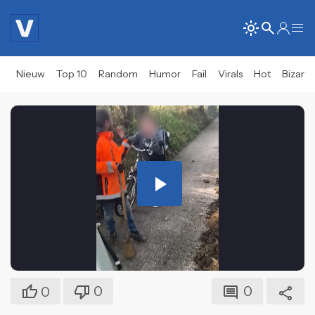
Nieuw
Top 10
Random
Humor
Fail
Virals
Hot
Bizar
Play
Video
0
0
0