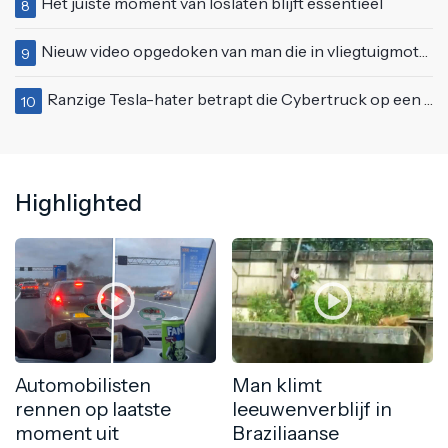
Het juiste moment van loslaten blijft essentieel
8
Nieuw video opgedoken van man die in vliegtuigmotor springt op vliegveld Milaan
9
Ranzige Tesla-hater betrapt die Cybertruck op een 'speciale bruine coating' trakteert
10
Highlighted
Automobilisten
Man klimt
rennen op laatste
leeuwenverblijf in
moment uit
Braziliaanse