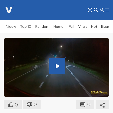
Nieuw
Top 10
Random
Humor
Fail
Virals
Hot
Bizar
Play
Video
0
0
0