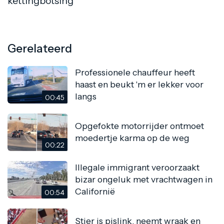
kettingbotsing
Gerelateerd
Professionele chauffeur heeft
haast en beukt 'm er lekker voor
langs
00:45
Opgefokte motorrijder ontmoet
moedertje karma op de weg
00:22
Illegale immigrant veroorzaakt
bizar ongeluk met vrachtwagen in
Californië
00:54
Stier is pislink, neemt wraak en