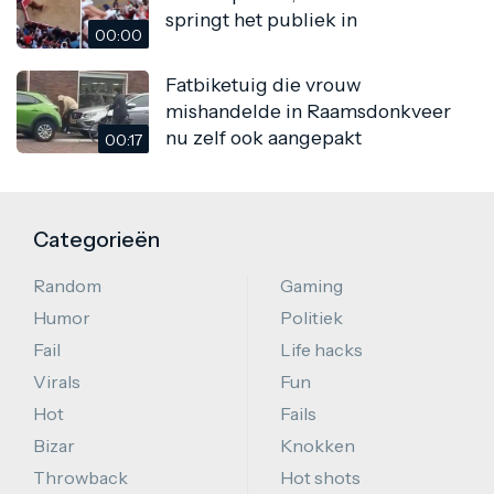
springt het publiek in
00:00
Fatbiketuig die vrouw
mishandelde in Raamsdonkveer
nu zelf ook aangepakt
00:17
Categorieën
Random
Gaming
Humor
Politiek
Fail
Life hacks
Virals
Fun
Hot
Fails
Bizar
Knokken
Throwback
Hot shots