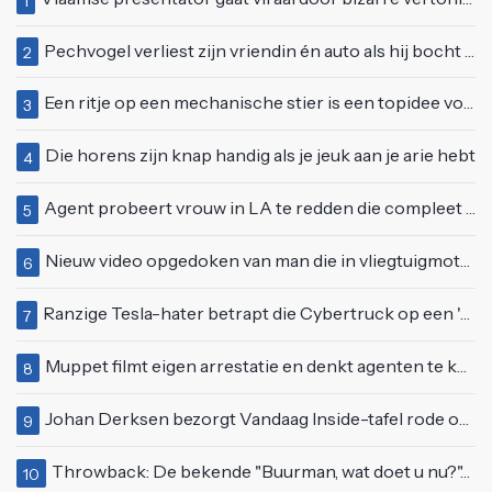
1
Pechvogel verliest zijn vriendin én auto als hij bocht te scherp neemt
2
Een ritje op een mechanische stier is een topidee voor een eerste date
3
Die horens zijn knap handig als je jeuk aan je arie hebt
4
Agent probeert vrouw in LA te redden die compleet van het padje is
5
Nieuw video opgedoken van man die in vliegtuigmotor springt op vliegveld Milaan
6
Ranzige Tesla-hater betrapt die Cybertruck op een 'speciale bruine coating' trakteert
7
Muppet filmt eigen arrestatie en denkt agenten te kunnen laten schorsen: "Jullie krijgen maandje vakantie"
8
Johan Derksen bezorgt Vandaag Inside-tafel rode oortjes met vuig verhaal: "Dat gebeurde al in de gang"
9
Throwback: De bekende "Buurman, wat doet u nu?"-scène uit Flodder met Tatjana Šimić
10