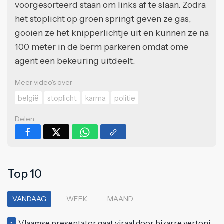
voorgesorteerd staan om links af te slaan. Zodra
het stoplicht op groen springt geven ze gas,
gooien ze het knipperlichtje uit en kunnen ze na
100 meter in de berm parkeren omdat ome
agent een bekeuring uitdeelt.
Meer video's over
belgië
stoplicht
karma
politie
Delen
Top 10
VANDAAG
WEEK
MAAND
Vlaamse presentator gaat viraal door bizarre vertoning op live televisie: "Helemaal stijf van de bloem"