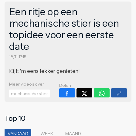
Een ritje op een
mechanische stier is een
topidee voor een eerste
date
18/11 17:15
Kijk 'm eens lekker genieten!
Meer video's over
Delen
mechanische stier
Top 10
VANDAAG
WEEK
MAAND