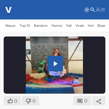
Nieuw
Top 10
Random
Humor
Fail
Virals
Hot
Bizar
Play
Video
0
0
0