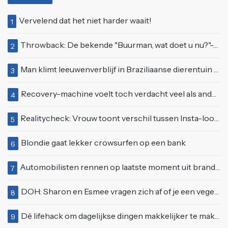
Vervelend dat het niet harder waait!
1
Throwback: De bekende "Buurman, wat doet u nu?"-scène uit Flodder met Tatjana Šimić
2
Man klimt leeuwenverblijf in Braziliaanse dierentuin en overleeft het niet
3
Recovery-machine voelt toch verdacht veel als ander soort work-out
4
Realitycheck: Vrouw toont verschil tussen Insta-look en realiteit
5
Blondie gaat lekker crowsurfen op een bank
6
Automobilisten rennen op laatste moment uit brandende auto op de A58
7
DOH: Sharon en Esmee vragen zich af of je een vegetariër bent als je kip eet
8
Dé lifehack om dagelijkse dingen makkelijker te maken
9