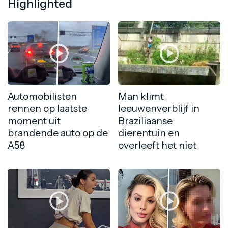
Highlighted
Automobilisten
Man klimt
rennen op laatste
leeuwenverblijf in
moment uit
Braziliaanse
brandende auto op de
dierentuin en
A58
overleeft het niet