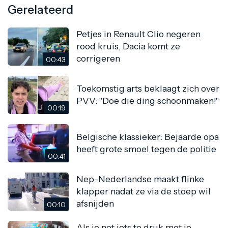
Gerelateerd
Petjes in Renault Clio negeren
rood kruis, Dacia komt ze
corrigeren
00:43
Toekomstig arts beklaagt zich over
PVV: "Doe die ding schoonmaken!"
00:19
Belgische klassieker: Bejaarde opa
heeft grote smoel tegen de politie
00:41
Nep-Nederlandse maakt flinke
klapper nadat ze via de stoep wil
afsnijden
00:10
Als je net iets te druk met je