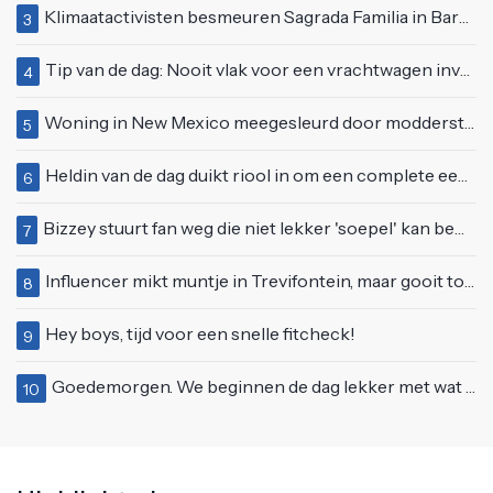
Klimaatactivisten besmeuren Sagrada Familia in Barcelona met lading verf
3
Tip van de dag: Nooit vlak voor een vrachtwagen invoegen
4
Woning in New Mexico meegesleurd door modderstroom
5
Heldin van de dag duikt riool in om een complete eendenfamilie te redden
6
Bizzey stuurt fan weg die niet lekker 'soepel' kan bewegen op podium
7
Influencer mikt muntje in Trevifontein, maar gooit toerist bijna knock-out
8
Hey boys, tijd voor een snelle fitcheck!
9
Goedemorgen. We beginnen de dag lekker met wat rek- en strekoefeningen
10