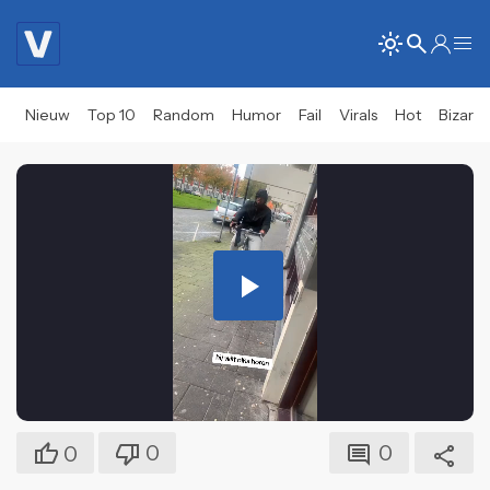
Nieuw
Top 10
Random
Humor
Fail
Virals
Hot
Bizar
Play
Video
0
0
0