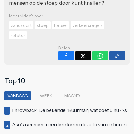
mensen op de stoep door kunt knallen?
Meer video's over
zandvoort
stoep
fietser
verkeersregels
rollator
Delen
Top 10
VANDAAG
WEEK
MAAND
Throwback: De bekende "Buurman, wat doet u nu?"-scène uit Flodder met Tatjana Šimić
1
Aso's rammen meerdere keren de auto van de buren, maar doen alsof er niets gebeurd is
2