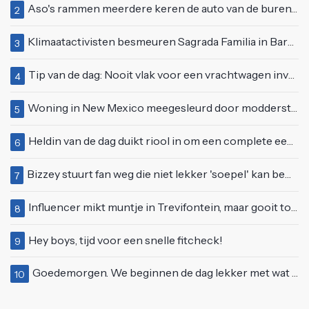
Aso's rammen meerdere keren de auto van de buren, maar doen alsof er niets gebeurd is
2
Klimaatactivisten besmeuren Sagrada Familia in Barcelona met lading verf
3
Tip van de dag: Nooit vlak voor een vrachtwagen invoegen
4
Woning in New Mexico meegesleurd door modderstroom
5
Heldin van de dag duikt riool in om een complete eendenfamilie te redden
6
Bizzey stuurt fan weg die niet lekker 'soepel' kan bewegen op podium
7
Influencer mikt muntje in Trevifontein, maar gooit toerist bijna knock-out
8
Hey boys, tijd voor een snelle fitcheck!
9
Goedemorgen. We beginnen de dag lekker met wat rek- en strekoefeningen
10