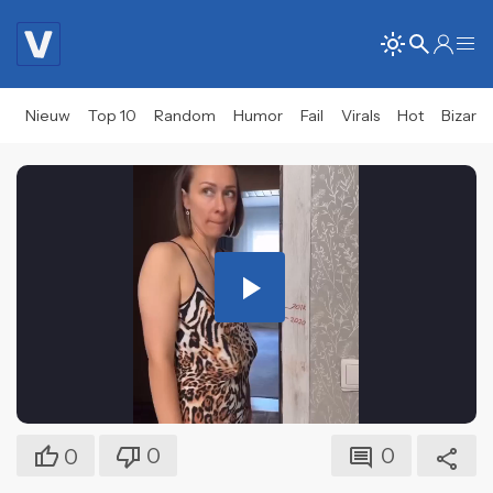
Nieuw
Top 10
Random
Humor
Fail
Virals
Hot
Bizar
Play
Video
0
0
0