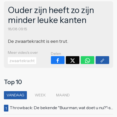
Ouder zijn heeft zo zijn
minder leuke kanten
18/08 09:15
De zwaartekracht is een trut.
Meer video's over
Delen
zwaartekracht
Top 10
VANDAAG
WEEK
MAAND
Throwback: De bekende "Buurman, wat doet u nu?"-scène uit Flodder met Tatjana Šimić
1