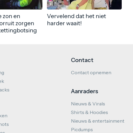
 zon en
Vervelend dat het niet
orruit zorgen
harder waait!
kettingbotsing
Contact
ng
Contact opnemen
ek
hacks
Aanraders
Nieuws & Virals
Shirts & Hoodies
ken
Nieuws & entertainment
hots
Picdumps
es