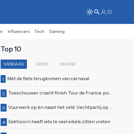
er
Influencers
Tech
Gaming
Top 10
VANDAAG
WEEK
MAAND
Met de fiets terugkomen van carnaval
1
Toeschouwer crasht finish Tour de France, politie deelt bodycheck uit
2
Vuurwerk op én naast het veld: Vechtpartij op Ajax-tribune tussen supporters en stewards
3
Eekhoorn heeft iets te veel eikels zitten vreten
4