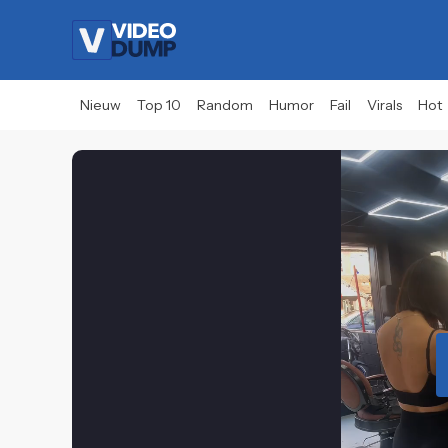
Nieuw
Top 10
Random
Humor
Fail
Virals
Hot