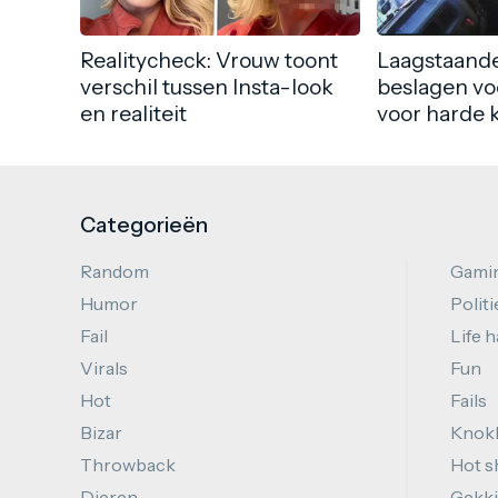
Realitycheck: Vrouw toont
Laagstaande
verschil tussen Insta-look
beslagen vo
en realiteit
voor harde 
Categorieën
Random
Gami
Humor
Politi
Fail
Life 
Virals
Fun
Hot
Fails
Bizar
Knok
Throwback
Hot s
Dieren
Gekki