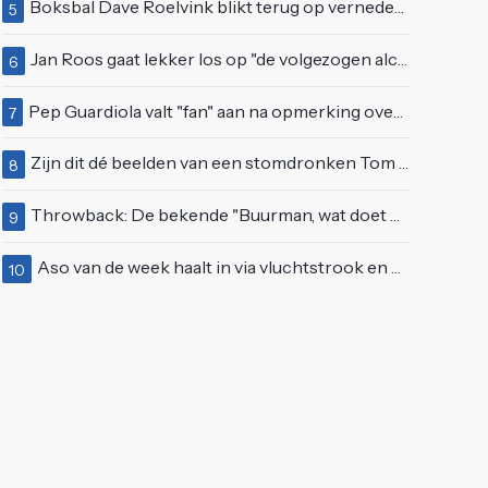
Boksbal Dave Roelvink blikt terug op vernedering na z'n gevecht met Melvin Manhoef
5
Jan Roos gaat lekker los op "de volgezogen alcoholspons" Robert Jensen
6
Pep Guardiola valt "fan" aan na opmerking over verloren wedstrijd tegen Manchester United
7
Zijn dit dé beelden van een stomdronken Tom Waes vlak voordat hij in z'n auto stapte?
8
Throwback: De bekende "Buurman, wat doet u nu?"-scène uit Flodder met Tatjana Šimić
9
Aso van de week haalt in via vluchtstrook en deelt gevaarlijke brake check uit
10