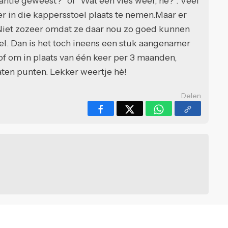
kantie geweest?" of "Wat een vies weer, hè?". Veel
 in die kappersstoel plaats te nemen.Maar er
. Niet zozeer omdat ze daar nou zo goed kunnen
el. Dan is het toch ineens een stuk aangenamer
n of om in plaats van één keer per 3 maanden,
aten punten. Lekker weertje hè!
Delen