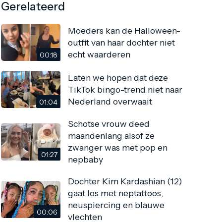
Gerelateerd
Moeders kan de Halloween-
outfit van haar dochter niet
echt waarderen
00:18
Laten we hopen dat deze
TikTok bingo-trend niet naar
Nederland overwaait
01:04
Schotse vrouw deed
maandenlang alsof ze
zwanger was met pop en
01:27
nepbaby
Dochter Kim Kardashian (12)
gaat los met neptattoos,
neuspiercing en blauwe
00:06
vlechten