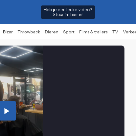
Heb je een leuke video?
Stuur 'm hier in!
Bizar
Throwback
Dieren
Sport
Films & trailers
TV
Verke
Play
Video