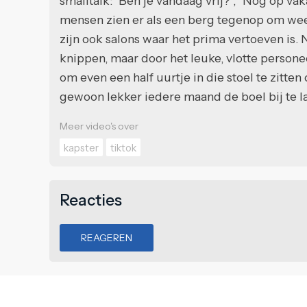
smalltalk: "Ben je vandaag vrij?", "Nog op va
mensen zien er als een berg tegenop om weer
zijn ook salons waar het prima vertoeven is
knippen, maar door het leuke, vlotte persone
om even een half uurtje in die stoel te zitte
gewoon lekker iedere maand de boel bij te l
Meer video's over
kapster
tiktok
Reacties
REAGEREN