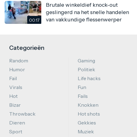
Brutale winkeldief knock-out
geslingerd na het snelle handelen
van vakkundige flessenwerper
00:17
Categorieën
Random
Gaming
Humor
Politiek
Fail
Life hacks
Virals
Fun
Hot
Fails
Bizar
Knokken
Throwback
Hot shots
Dieren
Gekkies
Sport
Muziek