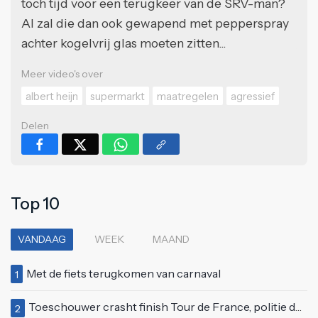
toch tijd voor een terugkeer van de SRV-man?
Al zal die dan ook gewapend met pepperspray
achter kogelvrij glas moeten zitten...
Meer video's over
albert heijn
supermarkt
maatregelen
agressief
Delen
Top 10
VANDAAG
WEEK
MAAND
Met de fiets terugkomen van carnaval
1
Toeschouwer crasht finish Tour de France, politie deelt bodycheck uit
2