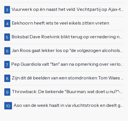
Vuurwerk op én naast het veld: Vechtpartij op Ajax-tribune tussen supporters en stewards
3
Eekhoorn heeft iets te veel eikels zitten vreten
4
Boksbal Dave Roelvink blikt terug op vernedering na z'n gevecht met Melvin Manhoef
5
Jan Roos gaat lekker los op "de volgezogen alcoholspons" Robert Jensen
6
Pep Guardiola valt "fan" aan na opmerking over verloren wedstrijd tegen Manchester United
7
Zijn dit dé beelden van een stomdronken Tom Waes vlak voordat hij in z'n auto stapte?
8
Throwback: De bekende "Buurman, wat doet u nu?"-scène uit Flodder met Tatjana Šimić
9
Aso van de week haalt in via vluchtstrook en deelt gevaarlijke brake check uit
10