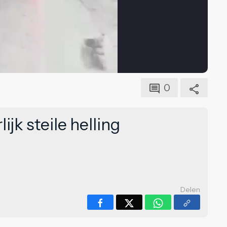
0
jk steile helling
Delen