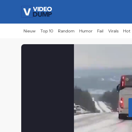
Nieuw
Top 10
Random
Humor
Fail
Virals
Hot