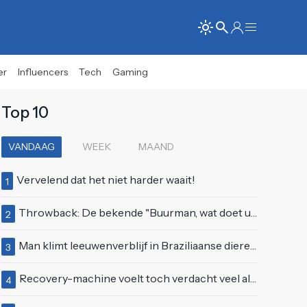
er
Influencers
Tech
Gaming
Top 10
VANDAAG
WEEK
MAAND
Vervelend dat het niet harder waait!
1
Throwback: De bekende "Buurman, wat doet u nu?"-scène uit Flodder met Tatjana Šimić
2
Man klimt leeuwenverblijf in Braziliaanse dierentuin en overleeft het niet
3
Recovery-machine voelt toch verdacht veel als ander soort work-out
4