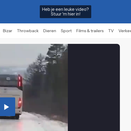
Heb je een leuke video?
Stuur 'm hier in!
Bizar
Throwback
Dieren
Sport
Films & trailers
TV
Verke
Play
Video