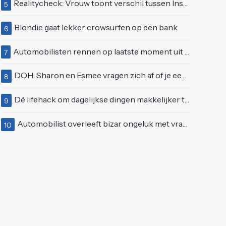
Realitycheck: Vrouw toont verschil tussen Insta-look en realiteit
5
Blondie gaat lekker crowsurfen op een bank
6
Automobilisten rennen op laatste moment uit brandende auto op de A58
7
DOH: Sharon en Esmee vragen zich af of je een vegetariër bent als je kip eet
8
Dé lifehack om dagelijkse dingen makkelijker te maken
9
Automobilist overleeft bizar ongeluk met vrachtwagen
10