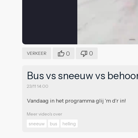
0
0
VERKEER
Bus vs sneeuw vs behoorli
23/11 14:00
Vandaag in het programma glij 'm d'r in!
Meer video's over
sneeuw
bus
helling