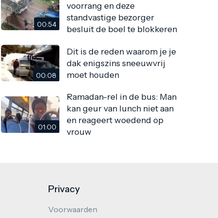
voorrang en deze
standvastige bezorger
00:54
besluit de boel te blokkeren
Dit is de reden waarom je je
dak enigszins sneeuwvrij
moet houden
00:08
Ramadan-rel in de bus: Man
kan geur van lunch niet aan
en reageert woedend op
01:00
vrouw
Privacy
Voorwaarden