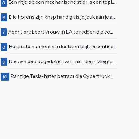
Een ritje op een mechanische stier is een topidee voor een eerste date
5
Die horens zijn knap handig als je jeuk aan je arie hebt
6
Agent probeert vrouw in LA te redden die compleet van het padje is
7
Het juiste moment van loslaten blijft essentieel
8
Nieuw video opgedoken van man die in vliegtuigmotor springt op vliegveld Milaan
9
Ranzige Tesla-hater betrapt die Cybertruck op een 'speciale bruine coating' trakteert
10