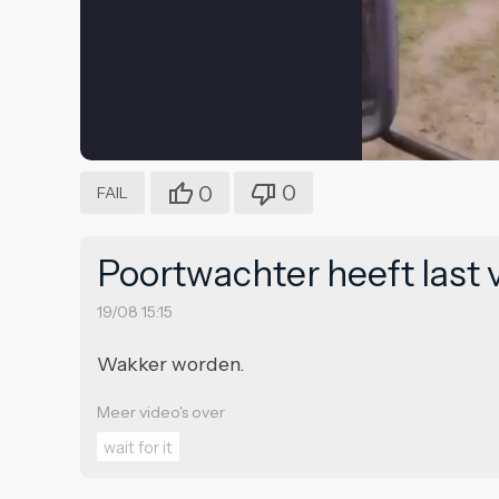
0
0
FAIL
Poortwachter heeft last
19/08 15:15
Wakker worden.
Meer video's over
wait for it