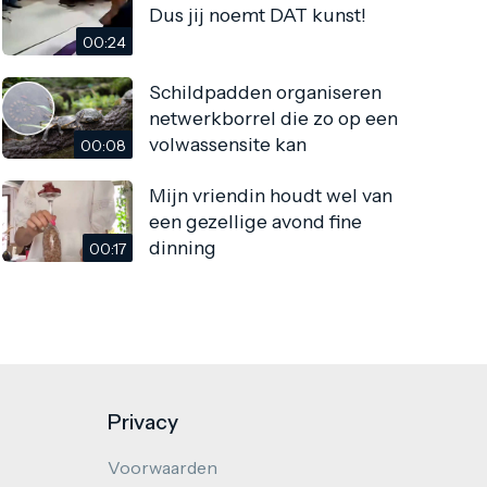
Dus jij noemt DAT kunst!
00:24
Schildpadden organiseren
netwerkborrel die zo op een
volwassensite kan
00:08
Mijn vriendin houdt wel van
een gezellige avond fine
dinning
00:17
Privacy
Voorwaarden