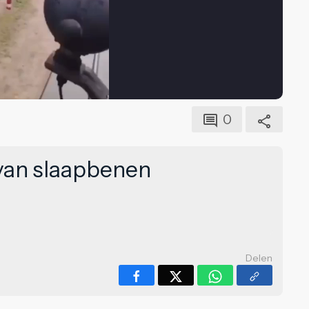
0
 van slaapbenen
Delen