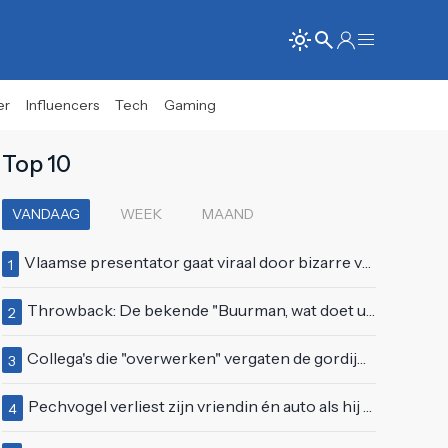
er
Influencers
Tech
Gaming
Top 10
VANDAAG
WEEK
MAAND
Vlaamse presentator gaat viraal door bizarre vertoning op live televisie: "Helemaal stijf van de bloem"
1
Throwback: De bekende "Buurman, wat doet u nu?"-scène uit Flodder met Tatjana Šimić
2
Collega's die "overwerken" vergaten de gordijnen dicht te doen
3
Pechvogel verliest zijn vriendin én auto als hij bocht te scherp neemt
4