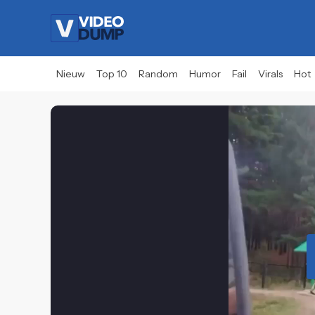
Nieuw
Top 10
Random
Humor
Fail
Virals
Hot