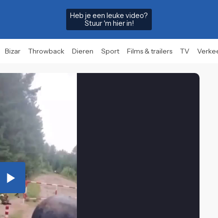
Heb je een leuke video?
Stuur 'm hier in!
Bizar
Throwback
Dieren
Sport
Films & trailers
TV
Verke
Play
Video