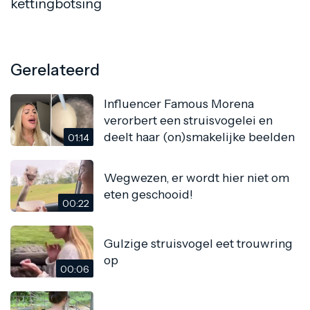
kettingbotsing
Gerelateerd
Influencer Famous Morena
verorbert een struisvogelei en
deelt haar (on)smakelijke beelden
01:14
Wegwezen, er wordt hier niet om
eten geschooid!
00:22
Gulzige struisvogel eet trouwring
op
00:06