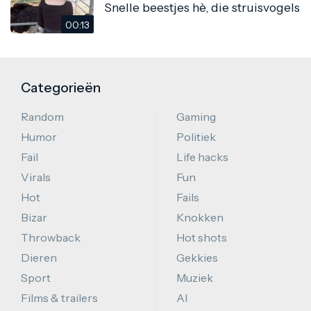
Snelle beestjes hè, die struisvogels
00:13
Categorieën
Random
Gaming
Humor
Politiek
Fail
Life hacks
Virals
Fun
Hot
Fails
Bizar
Knokken
Throwback
Hot shots
Dieren
Gekkies
Sport
Muziek
Films & trailers
AI