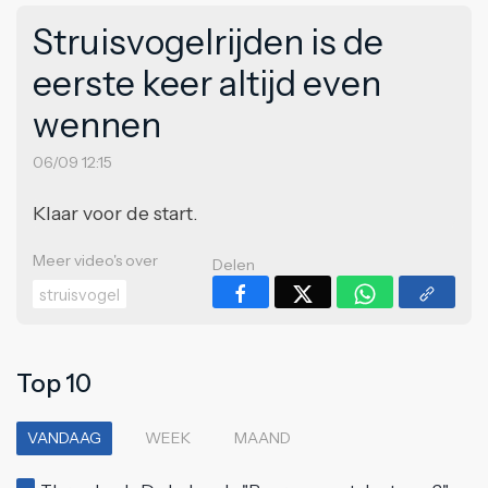
Struisvogelrijden is de
eerste keer altijd even
wennen
06/09 12:15
Klaar voor de start.
Meer video's over
Delen
struisvogel
Top 10
VANDAAG
WEEK
MAAND