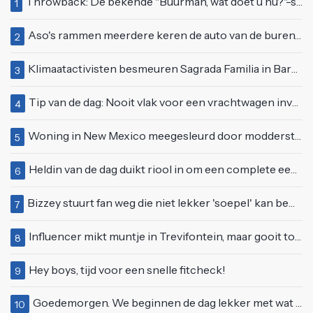
Throwback: De bekende "Buurman, wat doet u nu?"-scène uit Flodder met Tatjana Šimić
1
Aso's rammen meerdere keren de auto van de buren, maar doen alsof er niets gebeurd is
2
Klimaatactivisten besmeuren Sagrada Familia in Barcelona met lading verf
3
Tip van de dag: Nooit vlak voor een vrachtwagen invoegen
4
Woning in New Mexico meegesleurd door modderstroom
5
Heldin van de dag duikt riool in om een complete eendenfamilie te redden
6
Bizzey stuurt fan weg die niet lekker 'soepel' kan bewegen op podium
7
Influencer mikt muntje in Trevifontein, maar gooit toerist bijna knock-out
8
Hey boys, tijd voor een snelle fitcheck!
9
Goedemorgen. We beginnen de dag lekker met wat rek- en strekoefeningen
10