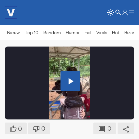
Nieuw
Top 10
Random
Humor
Fail
Virals
Hot
Bizar
Play
Video
0
0
0