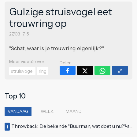
Gulzige struisvogel eet
trouwring op
27/03 17:15
"Schat, waar is je trouwring eigenlijk?"
Meer video's over
Delen
struisvogel
ring
Top 10
VANDAAG
WEEK
MAAND
Throwback: De bekende "Buurman, wat doet u nu?"-scène uit Flodder met Tatjana Šimić
1