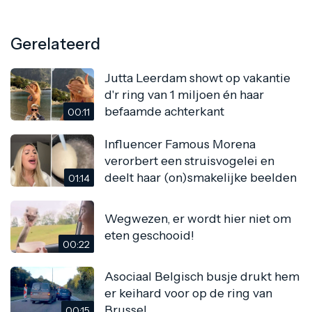
Gerelateerd
Jutta Leerdam showt op vakantie
d'r ring van 1 miljoen én haar
befaamde achterkant
00:11
Influencer Famous Morena
verorbert een struisvogelei en
deelt haar (on)smakelijke beelden
01:14
Wegwezen, er wordt hier niet om
eten geschooid!
00:22
Asociaal Belgisch busje drukt hem
er keihard voor op de ring van
Brussel
00:15