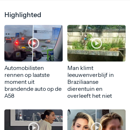
Highlighted
Automobilisten
Man klimt
rennen op laatste
leeuwenverblijf in
moment uit
Braziliaanse
brandende auto op de
dierentuin en
A58
overleeft het niet