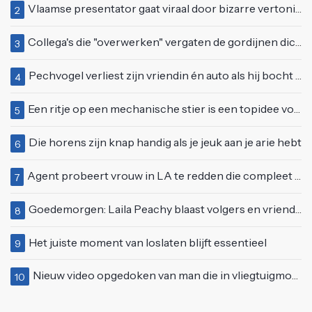
Vlaamse presentator gaat viraal door bizarre vertoning op live televisie: "Helemaal stijf van de bloem"
2
Collega's die "overwerken" vergaten de gordijnen dicht te doen
3
Pechvogel verliest zijn vriendin én auto als hij bocht te scherp neemt
4
Een ritje op een mechanische stier is een topidee voor een eerste date
5
Die horens zijn knap handig als je jeuk aan je arie hebt
6
Agent probeert vrouw in LA te redden die compleet van het padje is
7
Goedemorgen: Laila Peachy blaast volgers en vriend letterlijk omver
8
Het juiste moment van loslaten blijft essentieel
9
Nieuw video opgedoken van man die in vliegtuigmotor springt op vliegveld Milaan
10