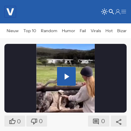
Nieuw
Top 10
Random
Humor
Fail
Virals
Hot
Bizar
Play
Video
0
0
0