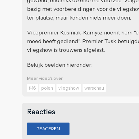
gewond, ondanks de enorme vuurzee. Volgens
bezig met voorbereidingen voor de vliegsh
ter plaatse, maar konden niets meer doen.
Vicepremier Kosiniak-Kamysz noemt hem “een 
moed heeft gediend”. Premier Tusk betuigd
vliegshow is trouwens afgelast.
Bekijk beelden hieronder:
Meer video's over
f-16
polen
vliegshow
warschau
Reacties
REAGEREN