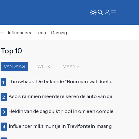
er
Influencers
Tech
Gaming
Top 10
VANDAAG
WEEK
MAAND
Throwback: De bekende "Buurman, wat doet u nu?"-scène uit Flodder met Tatjana Šimić
1
Aso's rammen meerdere keren de auto van de buren, maar doen alsof er niets gebeurd is
2
Heldin van de dag duikt riool in om een complete eendenfamilie te redden
3
Influencer mikt muntje in Trevifontein, maar gooit toerist bijna knock-out
4