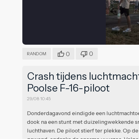
0
0
RANDOM
Crash tijdens luchtmacht
Poolse F-16-piloot
29/08 10:45
Donderdagavond eindigde een luchtmachtoefe
dook na een stunt met duizelingwekkende sn
luchthaven. De piloot stierf ter plekke. Op