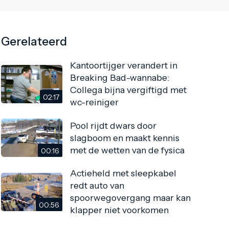
Gerelateerd
Kantoortijger verandert in
Breaking Bad-wannabe:
Collega bijna vergiftigd met
02:17
wc-reiniger
Pool rijdt dwars door
slagboom en maakt kennis
met de wetten van de fysica
00:16
Actieheld met sleepkabel
redt auto van
spoorwegovergang maar kan
00:56
klapper niet voorkomen