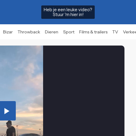
Heb je een leuke video?
Stuur 'm hier in!
Bizar
Throwback
Dieren
Sport
Films & trailers
TV
Verke
Play
Video