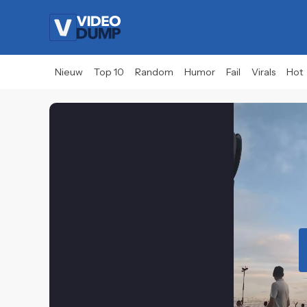
Nieuw
Top 10
Random
Humor
Fail
Virals
Hot