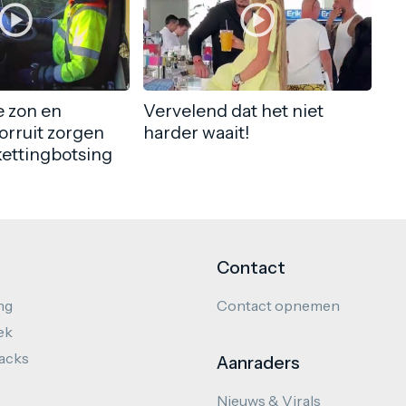
 zon en
Vervelend dat het niet
orruit zorgen
harder waait!
kettingbotsing
Contact
ng
Contact opnemen
ek
hacks
Aanraders
Nieuws & Virals