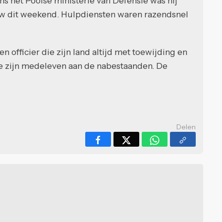
 het Poolse ministerie van Defensie was hij
ow dit weekend. Hulpdiensten waren razendsnel
officier die zijn land altijd met toewijding en
e zijn medeleven aan de nabestaanden. De
Delen