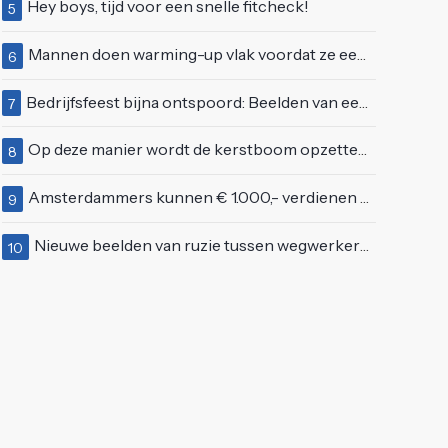
Hey boys, tijd voor een snelle fitcheck!
5
Mannen doen warming-up vlak voordat ze een juwelierszaak in Rhenen overvallen
6
Bedrijfsfeest bijna ontspoord: Beelden van een "bezopen Tino Martin" gaan viraal
7
Op deze manier wordt de kerstboom opzetten ineens een stuk leuker
8
Amsterdammers kunnen € 1.000,- verdienen als ze deze simpele vragen goed beantwoorden
9
Nieuwe beelden van ruzie tussen wegwerkers en opgefokt mannetje met telefoon
10