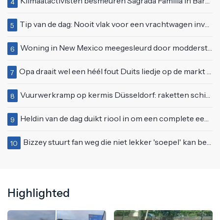
Klimaatactivisten besmeuren Sagrada Familia in Barcelona met lading verf
4
Tip van de dag: Nooit vlak voor een vrachtwagen invoegen
5
Woning in New Mexico meegesleurd door modderstroom
6
Opa draait wel een héél fout Duits liedje op de markt van Emmen
7
Vuurwerkramp op kermis Düsseldorf: raketten schieten het publiek in
8
Heldin van de dag duikt riool in om een complete eendenfamilie te redden
9
Bizzey stuurt fan weg die niet lekker 'soepel' kan bewegen op podium
10
Highlighted