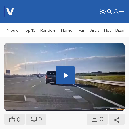
Nieuw
Top 10
Random
Humor
Fail
Virals
Hot
Bizar
Play
Video
0
0
0