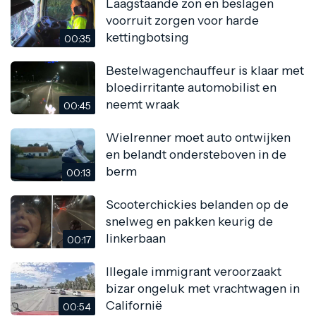
Laagstaande zon en beslagen
voorruit zorgen voor harde
kettingbotsing
00:35
Bestelwagenchauffeur is klaar met
bloedirritante automobilist en
neemt wraak
00:45
Wielrenner moet auto ontwijken
en belandt ondersteboven in de
berm
00:13
Scooterchickies belanden op de
snelweg en pakken keurig de
linkerbaan
00:17
Illegale immigrant veroorzaakt
bizar ongeluk met vrachtwagen in
Californië
00:54