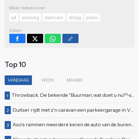
Meer video's over
a4
snelweg
dashcam
afslag
polen
Delen
Top 10
VANDAAG
WEEK
MAAND
Throwback: De bekende "Buurman, wat doet u nu?"-scène uit Flodder met Tatjana Šimić
1
Duitser rijdt met z'n caravan een parkeergarage in Vlissingen binnen
2
Aso's rammen meerdere keren de auto van de buren, maar doen alsof er niets gebeurd is
3