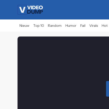
Nieuw
Top 10
Random
Humor
Fail
Virals
Hot