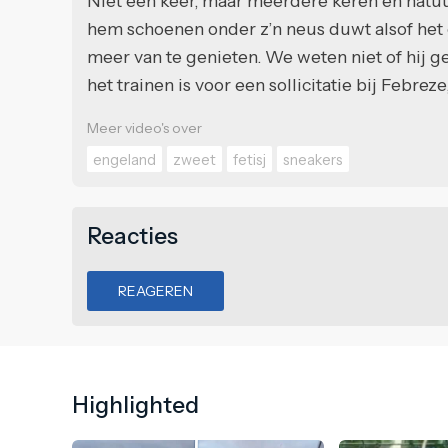
Niet één keer, maar meerdere keren en natuu
hem schoenen onder z’n neus duwt alsof het ee
meer van te genieten. We weten niet of hij ge
het trainen is voor een sollicitatie bij Febrez
Meer video's over
engeland
zweet
fetisj
sneakers
Reacties
REAGEREN
Highlighted