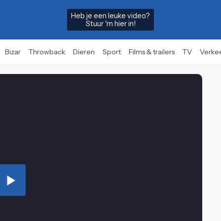
Heb je een leuke video?
Stuur 'm hier in!
Bizar
Throwback
Dieren
Sport
Films & trailers
TV
Verke
Play
Video