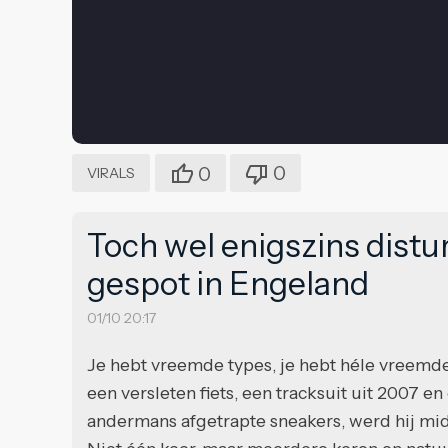
0
0
VIRALS
Toch wel enigszins dist
gespot in Engeland
01/10 20:17
Je hebt vreemde types, je hebt héle vreemd
een versleten fiets, een tracksuit uit 2007 e
andermans afgetrapte sneakers, werd hij mid