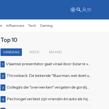
er
Influencers
Tech
Gaming
Top 10
VANDAAG
WEEK
MAAND
Vlaamse presentator gaat viraal door bizarre vertoning op live televisie: "Helemaal stijf van de bloem"
1
Throwback: De bekende "Buurman, wat doet u nu?"-scène uit Flodder met Tatjana Šimić
2
Collega's die "overwerken" vergaten de gordijnen dicht te doen
3
Pechvogel verliest zijn vriendin én auto als hij bocht te scherp neemt
4