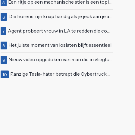
Een ritje op een mechanische stier is een topidee voor een eerste date
5
Die horens zijn knap handig als je jeuk aan je arie hebt
6
Agent probeert vrouw in LA te redden die compleet van het padje is
7
Het juiste moment van loslaten blijft essentieel
8
Nieuw video opgedoken van man die in vliegtuigmotor springt op vliegveld Milaan
9
Ranzige Tesla-hater betrapt die Cybertruck op een 'speciale bruine coating' trakteert
10