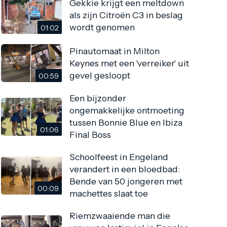
Gekkie krijgt een meltdown
als zijn Citroën C3 in beslag
wordt genomen
01:02
Pinautomaat in Milton
Keynes met een 'verreiker' uit
gevel gesloopt
00:59
Een bijzonder
ongemakkelijke ontmoeting
tussen Bonnie Blue en Ibiza
01:06
Final Boss
Schoolfeest in Engeland
verandert in een bloedbad:
Bende van 50 jongeren met
00:09
machettes slaat toe
Riemzwaaiende man die