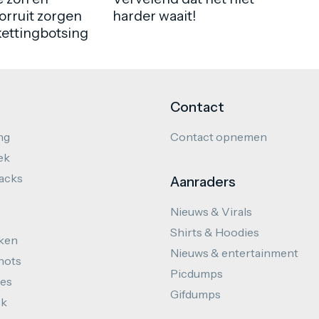
orruit zorgen
harder waait!
kettingbotsing
Contact
ng
Contact opnemen
ek
hacks
Aanraders
Nieuws & Virals
Shirts & Hoodies
ken
Nieuws & entertainment
hots
Picdumps
es
Gifdumps
ek