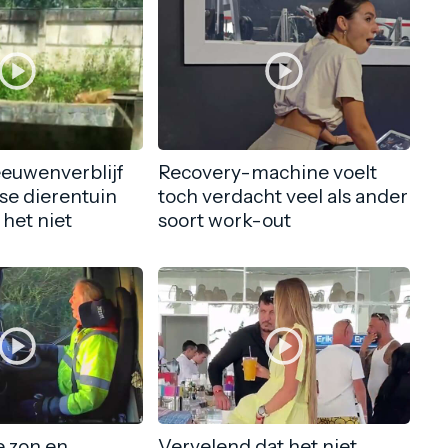
eeuwenverblijf
Recovery-machine voelt
nse dierentuin
toch verdacht veel als ander
 het niet
soort work-out
 zon en
Vervelend dat het niet