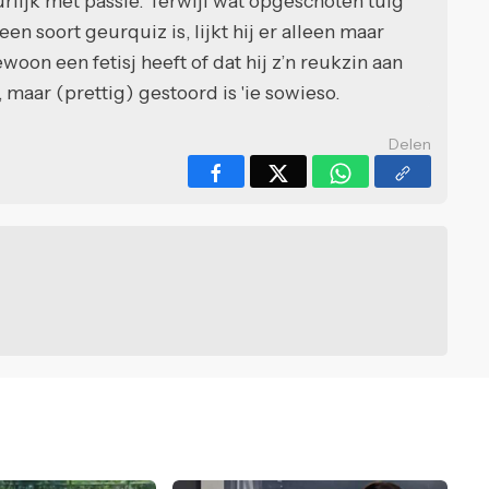
rlijk met passie. Terwijl wat opgeschoten tuig
n soort geurquiz is, lijkt hij er alleen maar
woon een fetisj heeft of dat hij z’n reukzin aan
e, maar (prettig) gestoord is 'ie sowieso.
Delen