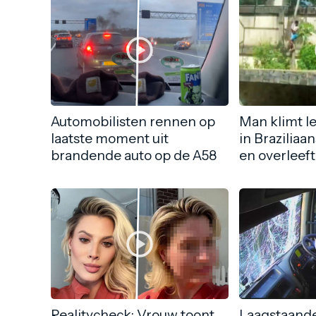
Automobilisten rennen op
Man klimt l
laatste moment uit
in Braziliaa
brandende auto op de A58
en overleeft
Realitycheck: Vrouw toont
Laagstaande