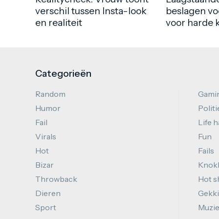
verschil tussen Insta-look
beslagen vo
en realiteit
voor harde 
Categorieën
Random
Gami
Humor
Politi
Fail
Life 
Virals
Fun
Hot
Fails
Bizar
Knok
Throwback
Hot s
Dieren
Gekki
Sport
Muzi