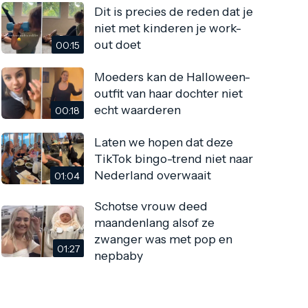
Dit is precies de reden dat je
niet met kinderen je work-
out doet
00:15
Moeders kan de Halloween-
outfit van haar dochter niet
echt waarderen
00:18
Laten we hopen dat deze
TikTok bingo-trend niet naar
Nederland overwaait
01:04
Schotse vrouw deed
maandenlang alsof ze
zwanger was met pop en
01:27
nepbaby