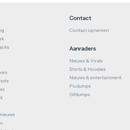
Contact
ng
Contact opnemen
ek
hacks
Aanraders
Nieuws & Virals
Shirts & Hoodies
ken
Nieuws & entertainment
hots
Picdumps
es
Gifdumps
ek
nieuws
to