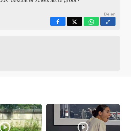
ook: bestaat er zoiets als té groot?
Delen