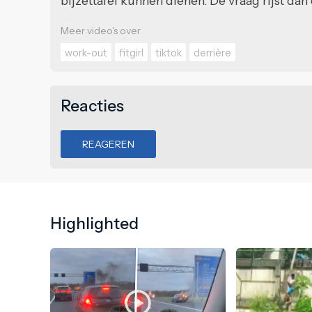
bijzettafel kunnen dienen. De vraag rijst dan 
Meer video's over
work-out
fitgirl
tiktok
derrière
Reacties
REAGEREN
Highlighted