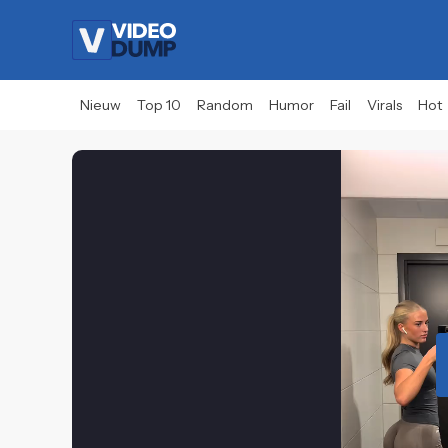
Nieuw
Top 10
Random
Humor
Fail
Virals
Hot