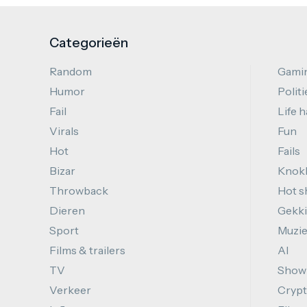
Categorieën
Random
Gami
Humor
Politi
Fail
Life 
Virals
Fun
Hot
Fails
Bizar
Knok
Throwback
Hot s
Dieren
Gekki
Sport
Muzi
Films & trailers
AI
TV
Show
Verkeer
Cryp