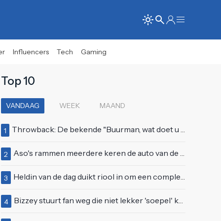
er
Influencers
Tech
Gaming
Top 10
VANDAAG
WEEK
MAAND
Throwback: De bekende "Buurman, wat doet u nu?"-scène uit Flodder met Tatjana Šimić
1
Aso's rammen meerdere keren de auto van de buren, maar doen alsof er niets gebeurd is
2
Heldin van de dag duikt riool in om een complete eendenfamilie te redden
3
Bizzey stuurt fan weg die niet lekker 'soepel' kan bewegen op podium
4