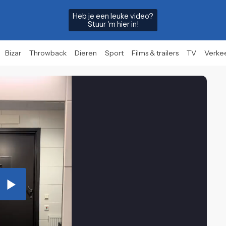
Heb je een leuke video?
Stuur 'm hier in!
Bizar
Throwback
Dieren
Sport
Films & trailers
TV
Verke
Play
Video