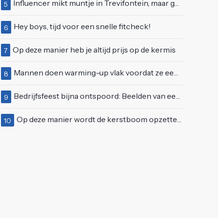
Influencer mikt muntje in Trevifontein, maar gooit toerist bijna knock-out
5
Hey boys, tijd voor een snelle fitcheck!
6
Op deze manier heb je altijd prijs op de kermis
7
Mannen doen warming-up vlak voordat ze een juwelierszaak in Rhenen overvallen
8
Bedrijfsfeest bijna ontspoord: Beelden van een "bezopen Tino Martin" gaan viraal
9
Op deze manier wordt de kerstboom opzetten ineens een stuk leuker
10