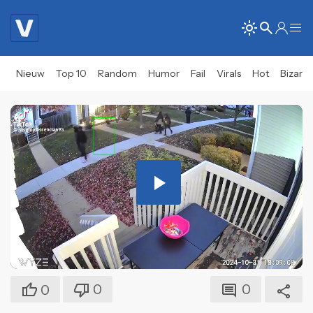
Nieuw
Top 10
Random
Humor
Fail
Virals
Hot
Bizar
Play
Video
0
0
0