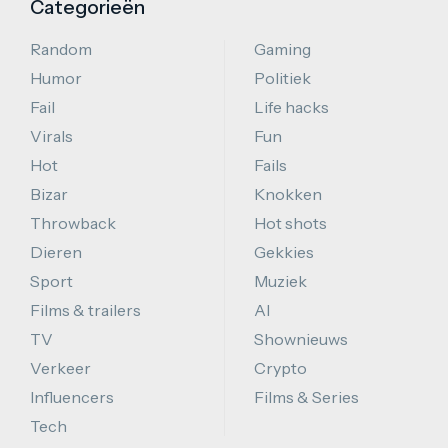
Categorieën
Random
Gaming
Humor
Politiek
Fail
Life hacks
Virals
Fun
Hot
Fails
Bizar
Knokken
Throwback
Hot shots
Dieren
Gekkies
Sport
Muziek
Films & trailers
AI
TV
Shownieuws
Verkeer
Crypto
Influencers
Films & Series
Tech