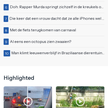
Doh: Rapper Murda springt zichzelf in de kreukels op het Moonstar Festival
6
Die keer dat een vrouw dacht dat ze alle iPhones wel op kon kopen
7
Met de fiets terugkomen van carnaval
8
Al eens een octopus zien zwaaien?
9
Man klimt leeuwenverblijf in Braziliaanse dierentuin en overleeft het niet
10
Highlighted