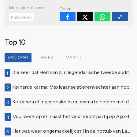
Meer video's over
Delen
halloween
Top 10
VANDAAG
WEEK
MAAND
Die keer dat Herman zijn legendarische tweede auditie bij Idols deed
1
Keiharde karma: Mexicaanse stierenvechter aan hoorn gespietst voor ogen van duizenden toeschouwers
2
Koter wordt ingeschakeld om mama te helpen met de perfecte vakantiefoto te maken
3
Vuurwerk op én naast het veld: Vechtpartij op Ajax-tribune tussen supporters en stewards
4
Het was weer ongemakkelijk stil in de hottub van Lang Leve de Liefde
5