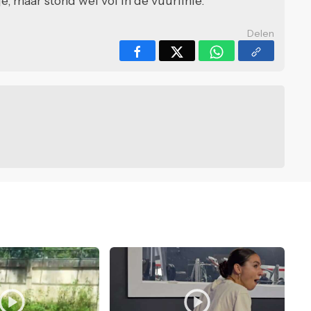
e, maar stond wel vol in de vuurlinie.
Delen