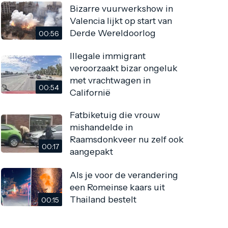
Bizarre vuurwerkshow in
Valencia lijkt op start van
Derde Wereldoorlog
00:56
Illegale immigrant
veroorzaakt bizar ongeluk
met vrachtwagen in
00:54
Californië
Fatbiketuig die vrouw
mishandelde in
Raamsdonkveer nu zelf ook
00:17
aangepakt
Als je voor de verandering
een Romeinse kaars uit
Thailand bestelt
00:15