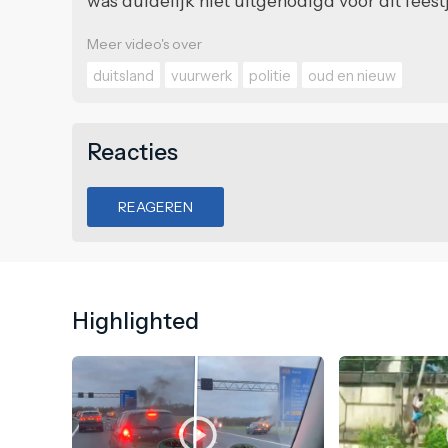
was duidelijk niet uitgenodigd voor dit feestj
Meer video's over
duitsland
vuurwerk
politie
oud en nieuw
Reacties
REAGEREN
Highlighted