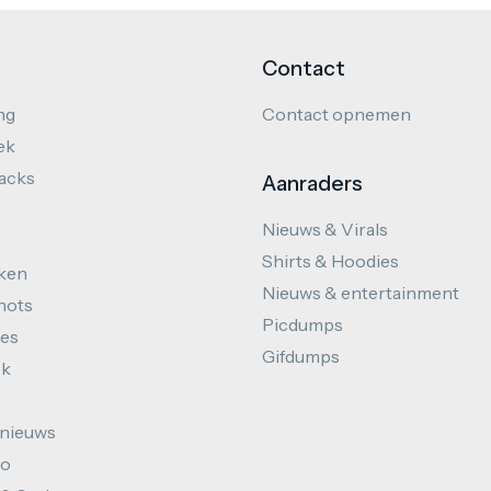
Contact
ng
Contact opnemen
ek
hacks
Aanraders
Nieuws & Virals
Shirts & Hoodies
ken
Nieuws & entertainment
hots
Picdumps
es
Gifdumps
ek
nieuws
to