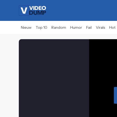
Nieuw
Top 10
Random
Humor
Fail
Virals
Hot