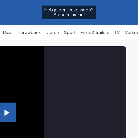
Heb je een leuke video?
Stuur 'm hier in!
Bizar
Throwback
Dieren
Sport
Films & trailers
TV
Verke
Play
Video