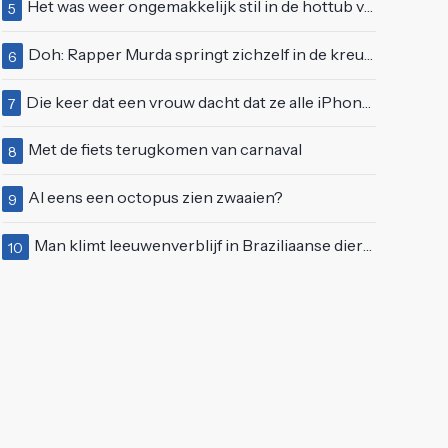
Het was weer ongemakkelijk stil in de hottub van Lang Leve de Liefde
5
Doh: Rapper Murda springt zichzelf in de kreukels op het Moonstar Festival
6
Die keer dat een vrouw dacht dat ze alle iPhones wel op kon kopen
7
Met de fiets terugkomen van carnaval
8
Al eens een octopus zien zwaaien?
9
Man klimt leeuwenverblijf in Braziliaanse dierentuin en overleeft het niet
10