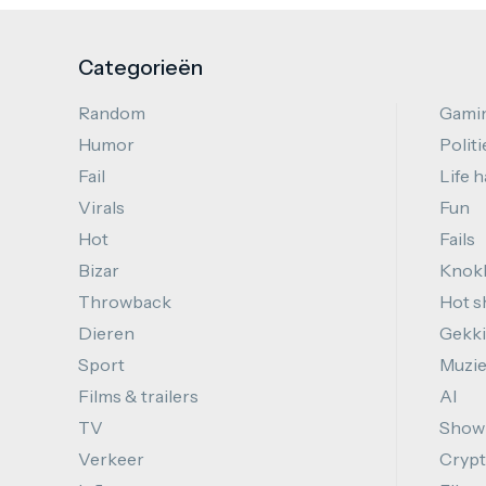
Categorieën
Random
Gami
Humor
Politi
Fail
Life 
Virals
Fun
Hot
Fails
Bizar
Knok
Throwback
Hot s
Dieren
Gekki
Sport
Muzi
Films & trailers
AI
TV
Show
Verkeer
Cryp