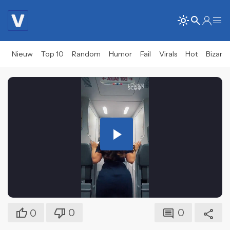
Nieuw
Top 10
Random
Humor
Fail
Virals
Hot
Bizar
Play
Video
0
0
0