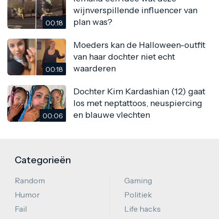
wijnverspillende influencer van
plan was?
00:18
Moeders kan de Halloween-outfit
van haar dochter niet echt
waarderen
00:18
Dochter Kim Kardashian (12) gaat
los met neptattoos, neuspiercing
en blauwe vlechten
00:06
Categorieën
Random
Gaming
Humor
Politiek
Fail
Life hacks