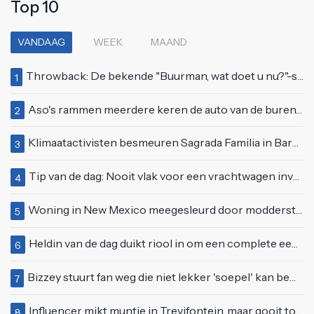
Top 10
VANDAAG
WEEK
MAAND
Throwback: De bekende "Buurman, wat doet u nu?"-scène uit Flodder met Tatjana Šimić
1
Aso's rammen meerdere keren de auto van de buren, maar doen alsof er niets gebeurd is
2
Klimaatactivisten besmeuren Sagrada Familia in Barcelona met lading verf
3
Tip van de dag: Nooit vlak voor een vrachtwagen invoegen
4
Woning in New Mexico meegesleurd door modderstroom
5
Heldin van de dag duikt riool in om een complete eendenfamilie te redden
6
Bizzey stuurt fan weg die niet lekker 'soepel' kan bewegen op podium
7
Influencer mikt muntje in Trevifontein, maar gooit toerist bijna knock-out
8