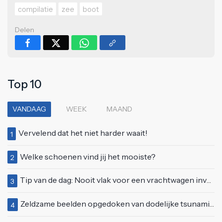
compilatie
zee
boot
Delen
Top 10
VANDAAG
WEEK
MAAND
Vervelend dat het niet harder waait!
1
Welke schoenen vind jij het mooiste?
2
Tip van de dag: Nooit vlak voor een vrachtwagen invoegen
3
Zeldzame beelden opgedoken van dodelijke tsunami uit 2004
4