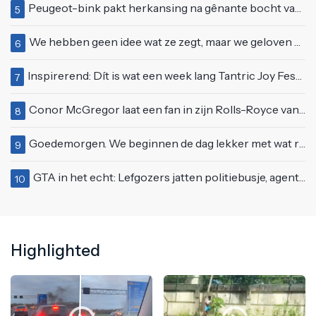
Peugeot-bink pakt herkansing na gênante bocht van 180 graden bij verkeerslicht
5
We hebben geen idee wat ze zegt, maar we geloven haar helemaal!
6
Inspirerend: Dít is wat een week lang Tantric Joy Festival met je doet
7
Conor McGregor laat een fan in zijn Rolls-Royce van $600.000
8
Goedemorgen. We beginnen de dag lekker met wat rek- en strekoefeningen
9
GTA in het echt: Lefgozers jatten politiebusje, agenten zetten te voet de achtervolging in!
10
Highlighted