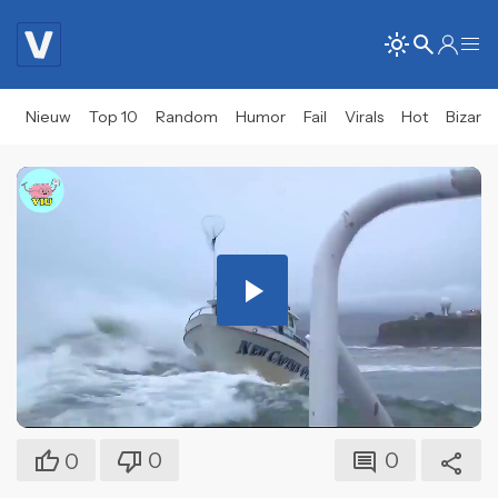
Nieuw
Top 10
Random
Humor
Fail
Virals
Hot
Bizar
Play
Video
0
0
0