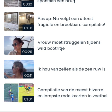
spontaan een brug
00:10
Pas op: Nu volgt een uiterst
fragiele en breekbare compilatie!
01:01
Vrouw moet struggelen tijdens
wild bootritje
00:29
Ik hou van zeilen als de zee ruw is
00:11
Compilatie van de meest bizarre
en lompste rode kaarten in voetbal
01:01