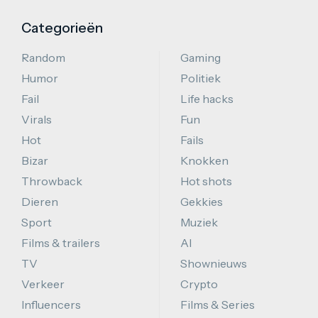
Categorieën
Random
Gaming
Humor
Politiek
Fail
Life hacks
Virals
Fun
Hot
Fails
Bizar
Knokken
Throwback
Hot shots
Dieren
Gekkies
Sport
Muziek
Films & trailers
AI
TV
Shownieuws
Verkeer
Crypto
Influencers
Films & Series