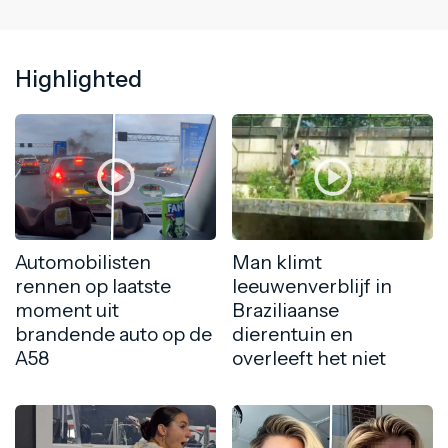
Highlighted
Automobilisten
Man klimt
rennen op laatste
leeuwenverblijf in
moment uit
Braziliaanse
brandende auto op de
dierentuin en
A58
overleeft het niet