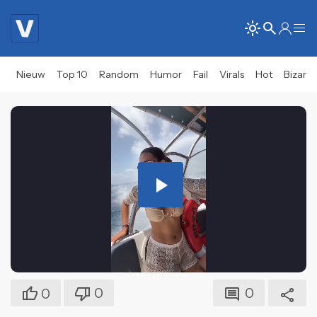
Nieuw
Top 10
Random
Humor
Fail
Virals
Hot
Bizar
Play
Video
0
0
0