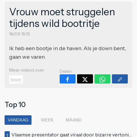
Vrouw moet struggelen
tijdens wild bootritje
18/09 15:15
Ik heb een bootje in de haven. Als je down bent,
gaan we varen.
Meer video's over
Delen
boot
Top 10
VANDAAG
WEEK
MAAND
Vlaamse presentator gaat viraal door bizarre vertoning op live televisie: "Helemaal stijf van de bloem"
1