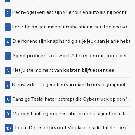
Pechvogel verliest zijn vriendin én auto als hij bocht te scherp neemt
2
Een ritje op een mechanische stier is een topidee voor een eerste date
3
Die horens zijn knap handig als je jeuk aan je arie hebt
4
Agent probeert vrouw in LA te redden die compleet van het padje is
5
Het juiste moment van loslaten blijft essentieel
6
Nieuw video opgedoken van man die in vliegtuigmotor springt op vliegveld Milaan
7
Ranzige Tesla-hater betrapt die Cybertruck op een 'speciale bruine coating' trakteert
8
Muppet filmt eigen arrestatie en denkt agenten te kunnen laten schorsen: "Jullie krijgen maandje vakantie"
9
Johan Derksen bezorgt Vandaag Inside-tafel rode oortjes met vuig verhaal: "Dat gebeurde al in de gang"
10