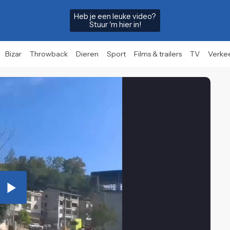
Heb je een leuke video?
Stuur 'm hier in!
Bizar
Throwback
Dieren
Sport
Films & trailers
TV
Verke
Play
Video