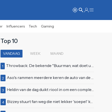
er
Influencers
Tech
Gaming
Top 10
VANDAAG
WEEK
MAAND
Throwback: De bekende "Buurman, wat doet u nu?"-scène uit Flodder met Tatjana Šimić
1
Aso's rammen meerdere keren de auto van de buren, maar doen alsof er niets gebeurd is
2
Heldin van de dag duikt riool in om een complete eendenfamilie te redden
3
Bizzey stuurt fan weg die niet lekker 'soepel' kan bewegen op podium
4