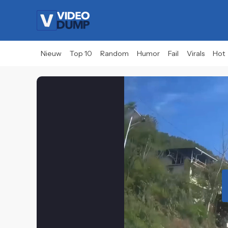
Nieuw
Top 10
Random
Humor
Fail
Virals
Hot