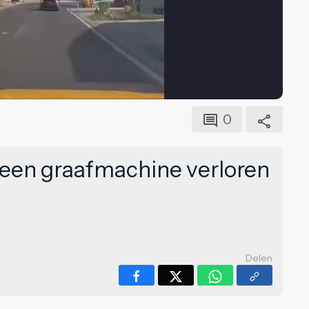
0
e een graafmachine verloren
Delen