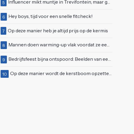
Influencer mikt muntje in Trevifontein, maar gooit toerist bijna knock-out
5
Hey boys, tijd voor een snelle fitcheck!
6
Op deze manier heb je altijd prijs op de kermis
7
Mannen doen warming-up vlak voordat ze een juwelierszaak in Rhenen overvallen
8
Bedrijfsfeest bijna ontspoord: Beelden van een "bezopen Tino Martin" gaan viraal
9
Op deze manier wordt de kerstboom opzetten ineens een stuk leuker
10