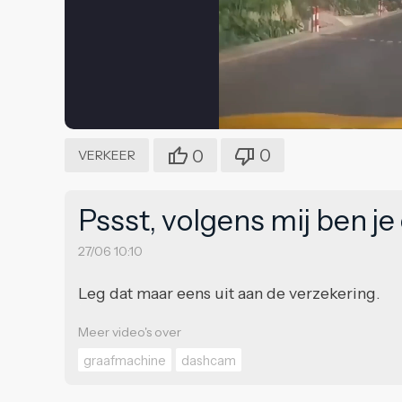
0
0
VERKEER
Pssst, volgens mij ben j
27/06 10:10
Leg dat maar eens uit aan de verzekering.
Meer video's over
graafmachine
dashcam