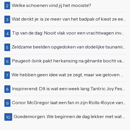
Welke schoenen vind jij het mooiste?
2
Wat denkt je: is ze meer van het badpak of kiest ze eerder voor een bikini?
3
Tip van de dag: Nooit vlak voor een vrachtwagen invoegen
4
Zeldzame beelden opgedoken van dodelijke tsunami uit 2004
5
Peugeot-bink pakt herkansing na gênante bocht van 180 graden bij verkeerslicht
6
We hebben geen idee wat ze zegt, maar we geloven haar helemaal!
7
Inspirerend: Dít is wat een week lang Tantric Joy Festival met je doet
8
Conor McGregor laat een fan in zijn Rolls-Royce van $600.000
9
Goedemorgen. We beginnen de dag lekker met wat rek- en strekoefeningen
10