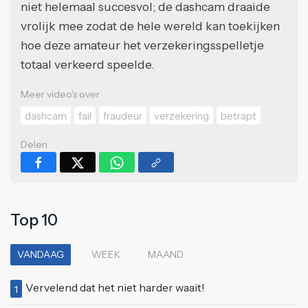
niet helemaal succesvol; de dashcam draaide
vrolijk mee zodat de hele wereld kan toekijken
hoe deze amateur het verzekeringsspelletje
totaal verkeerd speelde.
Meer video's over
dashcam
fail
fraudeur
verzekering
betrapt
Delen
Top 10
VANDAAG
WEEK
MAAND
Vervelend dat het niet harder waait!
1