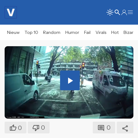
Nieuw
Top 10
Random
Humor
Fail
Virals
Hot
Bizar
Play
Video
0
0
0