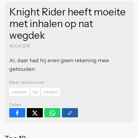
Knight Rider heeft moeite
met inhalen op nat
wegdek
16/04 12:15
Ai, daar had hij even geen rekening mee
gehouden.
Meer video's over
verkeer
fail
inhalen
Delen