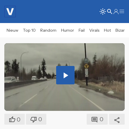
Nieuw
Top 10
Random
Humor
Fail
Virals
Hot
Bizar
Play
Video
0
0
0