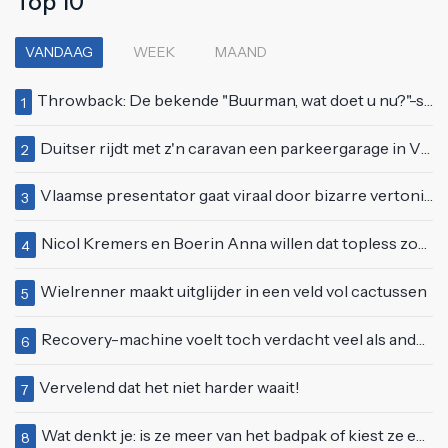
Top 10
VANDAAG
WEEK
MAAND
Throwback: De bekende "Buurman, wat doet u nu?"-scène uit Flodder met Tatjana Šimić
1
Duitser rijdt met z'n caravan een parkeergarage in Vlissingen binnen
2
Vlaamse presentator gaat viraal door bizarre vertoning op live televisie: "Helemaal stijf van de bloem"
3
Nicol Kremers en Boerin Anna willen dat topless zonnen geen taboe meer is
4
Wielrenner maakt uitglijder in een veld vol cactussen
5
Recovery-machine voelt toch verdacht veel als ander soort work-out
6
Vervelend dat het niet harder waait!
7
Wat denkt je: is ze meer van het badpak of kiest ze eerder voor een bikini?
8