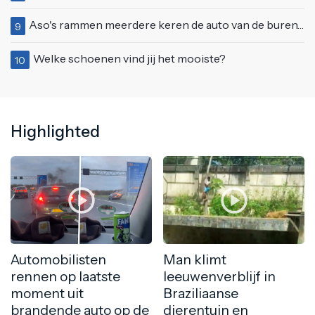
Aso's rammen meerdere keren de auto van de buren, maar doen alsof er niets gebeurd is
9
Welke schoenen vind jij het mooiste?
10
Highlighted
Automobilisten
Man klimt
rennen op laatste
leeuwenverblijf in
moment uit
Braziliaanse
brandende auto op de
dierentuin en