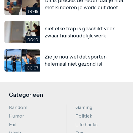
Dit is precies de reden dat je niet
met kinderen je work-out doet
00:15
niet elke trap is geschikt voor
zwaar huishoudelijk werk
00:10
Zie je nou wel dat sporten
helemaal niet gezond is!
00:07
Categorieën
Random
Gaming
Humor
Politiek
Fail
Life hacks
Virals
Fun