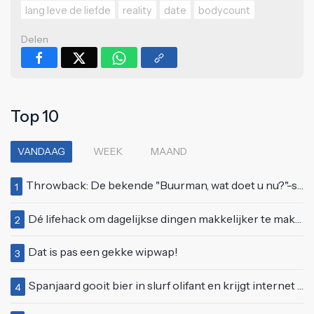
lang leve de liefde
reality
date
bodycount
Delen
Top 10
VANDAAG
WEEK
MAAND
Throwback: De bekende "Buurman, wat doet u nu?"-scène uit Flodder met Tatjana Šimić
1
Dé lifehack om dagelijkse dingen makkelijker te maken
2
Dat is pas een gekke wipwap!
3
Spanjaard gooit bier in slurf olifant en krijgt internet over zich heen
4