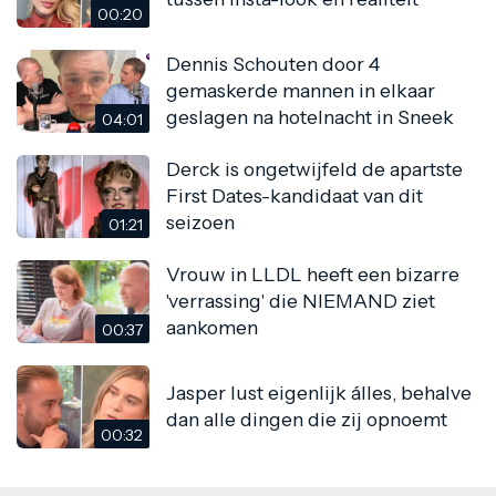
00:20
Dennis Schouten door 4
gemaskerde mannen in elkaar
geslagen na hotelnacht in Sneek
04:01
Derck is ongetwijfeld de apartste
First Dates-kandidaat van dit
seizoen
01:21
Vrouw in LLDL heeft een bizarre
'verrassing' die NIEMAND ziet
aankomen
00:37
Jasper lust eigenlijk álles, behalve
dan alle dingen die zij opnoemt
00:32