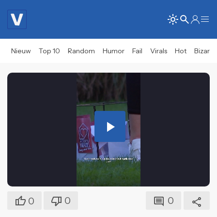
Nieuw
Top 10
Random
Humor
Fail
Virals
Hot
Bizar
Play
Video
0
0
0