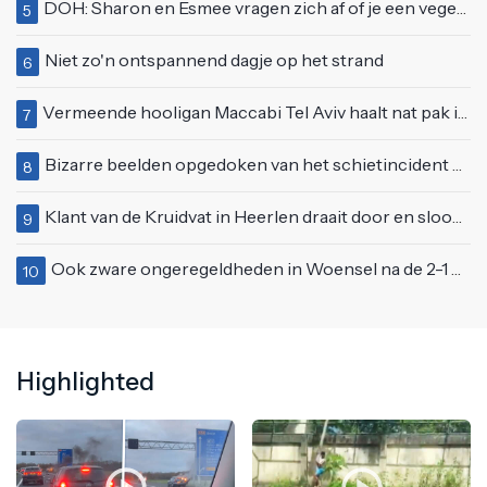
DOH: Sharon en Esmee vragen zich af of je een vegetariër bent als je kip eet
5
Niet zo'n ontspannend dagje op het strand
6
Vermeende hooligan Maccabi Tel Aviv haalt nat pak in Amsterdamse gracht
7
Bizarre beelden opgedoken van het schietincident Vinkhuizen Bar in Groningen
8
Klant van de Kruidvat in Heerlen draait door en sloopt de halve winkel
9
Ook zware ongeregeldheden in Woensel na de 2-1 overwinning op Turkije
10
Highlighted