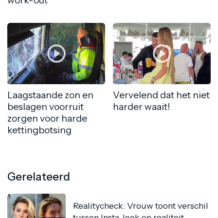
work-out
Laagstaande zon en
Vervelend dat het niet
beslagen voorruit
harder waait!
zorgen voor harde
kettingbotsing
Gerelateerd
Realitycheck: Vrouw toont verschil
tussen Insta-look en realiteit