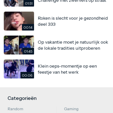
Challenge met zwervers op straat
01:51
Roken is slecht voor je gezondheid
deel 333
00:14
Op vakantie moet je natuurlijk ook
de lokale tradities uitproberen
01:45
Klein oeps-momentje op een
feestje van het werk
00:06
Categorieën
Random
Gaming