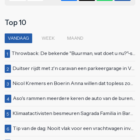
Top 10
VANDAAG
WEEK
MAAND
Throwback: De bekende "Buurman, wat doet u nu?"-scène uit Flodder met Tatjana Šimić
1
Duitser rijdt met z'n caravan een parkeergarage in Vlissingen binnen
2
Nicol Kremers en Boerin Anna willen dat topless zonnen geen taboe meer is
3
Aso's rammen meerdere keren de auto van de buren, maar doen alsof er niets gebeurd is
4
Klimaatactivisten besmeuren Sagrada Familia in Barcelona met lading verf
5
Tip van de dag: Nooit vlak voor een vrachtwagen invoegen
6