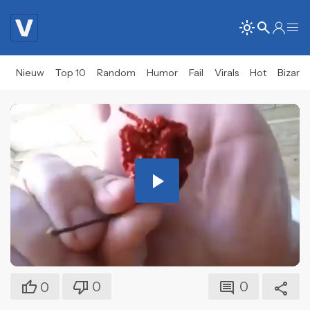
Nieuw
Top 10
Random
Humor
Fail
Virals
Hot
Bizar
Play
Video
0
0
0