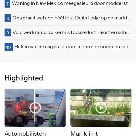
Woning in New Mexico meegesleurd door modderstroom
7
Opa draait wel een héél fout Duits liedje op de markt van Emmen
8
Vuurwerkramp op kermis Düsseldorf: raketten schieten het publiek in
9
Heldin van de dag duikt riool in om een complete eendenfamilie te redden
10
Highlighted
Automobilisten
Man klimt