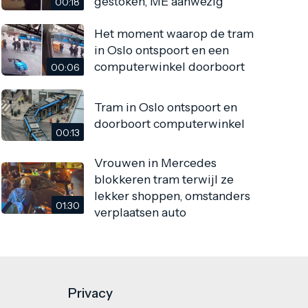
gestoken, ME aanwezig
00:18
Het moment waarop de tram
in Oslo ontspoort en een
computerwinkel doorboort
00:06
Tram in Oslo ontspoort en
doorboort computerwinkel
00:13
Vrouwen in Mercedes
blokkeren tram terwijl ze
lekker shoppen, omstanders
01:30
verplaatsen auto
Privacy