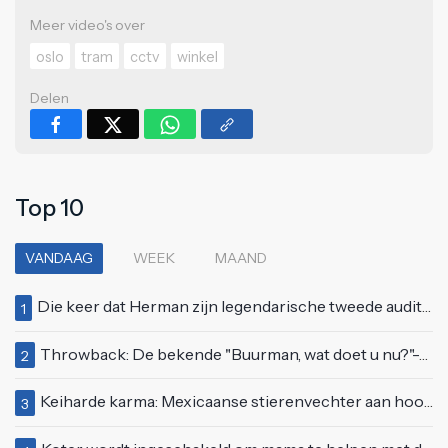
Meer video's over
oslo
tram
cctv
winkel
Delen
Top 10
VANDAAG
WEEK
MAAND
Die keer dat Herman zijn legendarische tweede auditie bij Idols deed
1
Throwback: De bekende "Buurman, wat doet u nu?"-scène uit Flodder met Tatjana Šimić
2
Keiharde karma: Mexicaanse stierenvechter aan hoorn gespietst voor ogen van duizenden toeschouwers
3