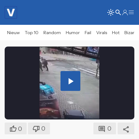
Nieuw
Top 10
Random
Humor
Fail
Virals
Hot
Bizar
Play
Video
0
0
0