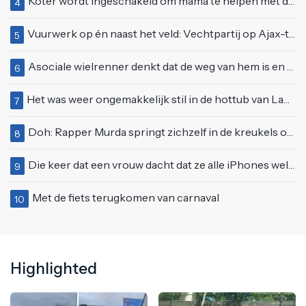
Koter wordt ingeschakeld om mama te helpen met de perfecte vakantiefoto te maken
4
Vuurwerk op én naast het veld: Vechtpartij op Ajax-tribune tussen supporters en stewards
5
Asociale wielrenner denkt dat de weg van hem is en blokkeert passerende automobilist
6
Het was weer ongemakkelijk stil in de hottub van Lang Leve de Liefde
7
Doh: Rapper Murda springt zichzelf in de kreukels op het Moonstar Festival
8
Die keer dat een vrouw dacht dat ze alle iPhones wel op kon kopen
9
Met de fiets terugkomen van carnaval
10
Highlighted