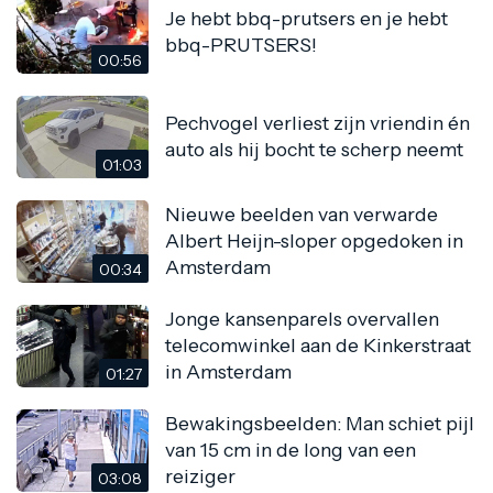
Je hebt bbq-prutsers en je hebt
bbq-PRUTSERS!
00:56
Pechvogel verliest zijn vriendin én
auto als hij bocht te scherp neemt
01:03
Nieuwe beelden van verwarde
Albert Heijn-sloper opgedoken in
Amsterdam
00:34
Jonge kansenparels overvallen
telecomwinkel aan de Kinkerstraat
in Amsterdam
01:27
Bewakingsbeelden: Man schiet ​​pijl
van 15 cm in de long van een
reiziger
03:08