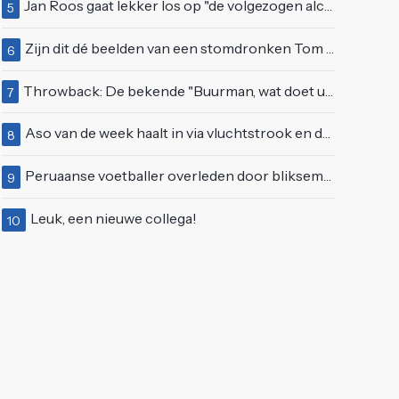
Jan Roos gaat lekker los op "de volgezogen alcoholspons" Robert Jensen
5
Zijn dit dé beelden van een stomdronken Tom Waes vlak voordat hij in z'n auto stapte?
6
Throwback: De bekende "Buurman, wat doet u nu?"-scène uit Flodder met Tatjana Šimić
7
Aso van de week haalt in via vluchtstrook en deelt gevaarlijke brake check uit
8
Peruaanse voetballer overleden door blikseminslag tijdens wedstrijd, vijf anderen gewond
9
Leuk, een nieuwe collega!
10