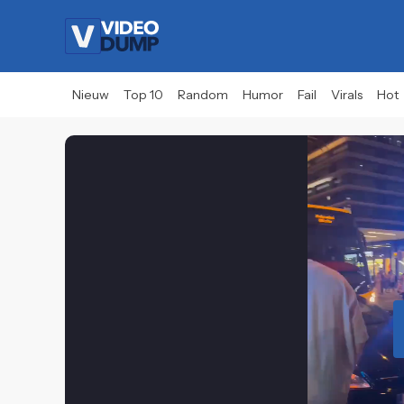
Nieuw
Top 10
Random
Humor
Fail
Virals
Hot