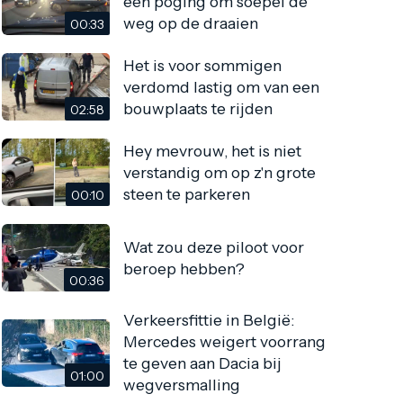
een poging om soepel de
weg op de draaien
00:33
Het is voor sommigen
verdomd lastig om van een
bouwplaats te rijden
02:58
Hey mevrouw, het is niet
verstandig om op z'n grote
steen te parkeren
00:10
Wat zou deze piloot voor
beroep hebben?
00:36
Verkeersfittie in België:
Mercedes weigert voorrang
te geven aan Dacia bij
01:00
wegversmalling