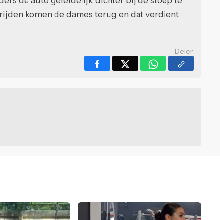
s de auto geleidelijk dichter bij de stoep te
 rijden komen de dames terug en dat verdient
Delen