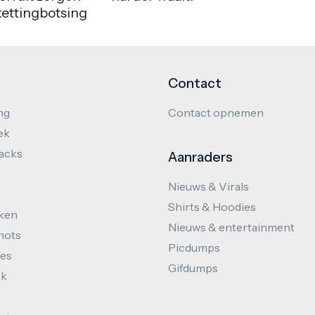
kettingbotsing
Contact
ng
Contact opnemen
ek
hacks
Aanraders
Nieuws & Virals
Shirts & Hoodies
ken
Nieuws & entertainment
hots
Picdumps
es
Gifdumps
ek