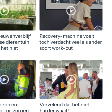
eeuwenverblijf
Recovery-machine voelt
nse dierentuin
toch verdacht veel als ander
 het niet
soort work-out
 zon en
Vervelend dat het niet
orruit zorgen
harder waait!