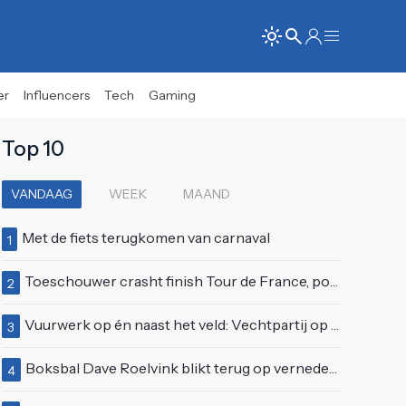
er
Influencers
Tech
Gaming
Top 10
VANDAAG
WEEK
MAAND
Met de fiets terugkomen van carnaval
1
Toeschouwer crasht finish Tour de France, politie deelt bodycheck uit
2
Vuurwerk op én naast het veld: Vechtpartij op Ajax-tribune tussen supporters en stewards
3
Boksbal Dave Roelvink blikt terug op vernedering na z'n gevecht met Melvin Manhoef
4