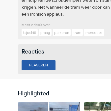
en hulp van de schokdempers weten omstander
krijgen. Net wanneer de tram weer door kan
een ironisch applaus.
Meer video's over
tsjechië
praag
parkeren
tram
mercedes
Reacties
REAGEREN
Highlighted