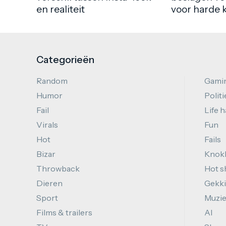
en realiteit
voor harde 
Categorieën
Random
Gami
Humor
Politi
Fail
Life 
Virals
Fun
Hot
Fails
Bizar
Knok
Throwback
Hot s
Dieren
Gekki
Sport
Muzi
Films & trailers
AI