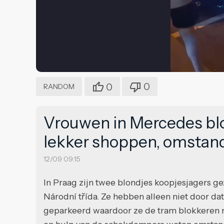
0
0
RANDOM
Vrouwen in Mercedes blo
lekker shoppen, omstand
12/09 09:15
In Praag zijn twee blondjes koopjesjagers ge
Národní třída. Ze hebben alleen niet door da
geparkeerd waardoor ze de tram blokkeren 