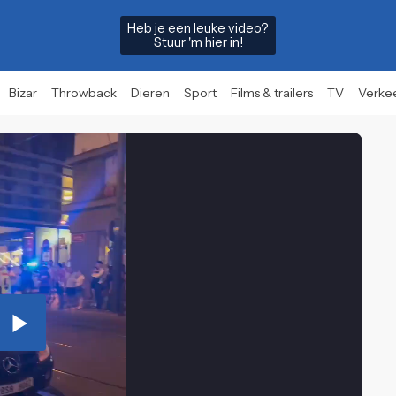
Heb je een leuke video?
Stuur 'm hier in!
Bizar
Throwback
Dieren
Sport
Films & trailers
TV
Verke
Play
Video