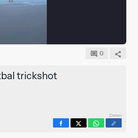
0
bal trickshot
Delen