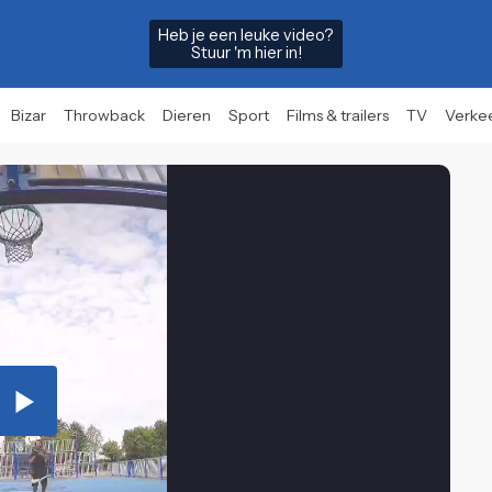
Heb je een leuke video?
Stuur 'm hier in!
Bizar
Throwback
Dieren
Sport
Films & trailers
TV
Verke
Play
Video