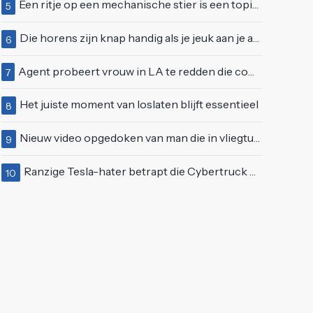
Een ritje op een mechanische stier is een topidee voor een eerste date
5
Die horens zijn knap handig als je jeuk aan je arie hebt
6
Agent probeert vrouw in LA te redden die compleet van het padje is
7
Het juiste moment van loslaten blijft essentieel
8
Nieuw video opgedoken van man die in vliegtuigmotor springt op vliegveld Milaan
9
Ranzige Tesla-hater betrapt die Cybertruck op een 'speciale bruine coating' trakteert
10