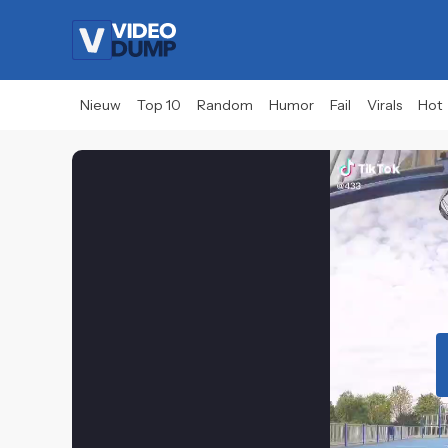
Nieuw
Top 10
Random
Humor
Fail
Virals
Hot