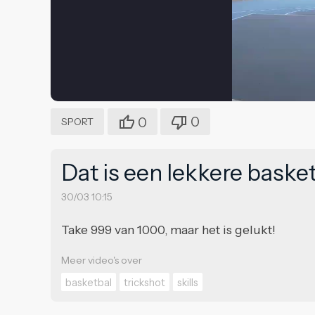
0
0
SPORT
Dat is een lekkere basket
30/03 10:15
Take 999 van 1000, maar het is gelukt!
Meer video's over
basketbal
trickshot
skills