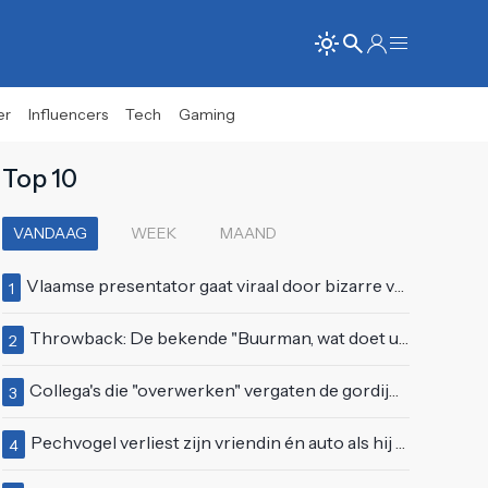
er
Influencers
Tech
Gaming
Top 10
VANDAAG
WEEK
MAAND
Vlaamse presentator gaat viraal door bizarre vertoning op live televisie: "Helemaal stijf van de bloem"
1
Throwback: De bekende "Buurman, wat doet u nu?"-scène uit Flodder met Tatjana Šimić
2
Collega's die "overwerken" vergaten de gordijnen dicht te doen
3
Pechvogel verliest zijn vriendin én auto als hij bocht te scherp neemt
4