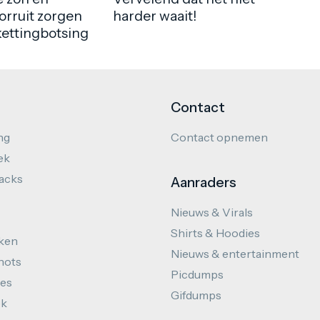
orruit zorgen
harder waait!
kettingbotsing
Contact
ng
Contact opnemen
ek
hacks
Aanraders
Nieuws & Virals
Shirts & Hoodies
ken
Nieuws & entertainment
hots
Picdumps
es
Gifdumps
ek