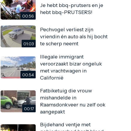
Je hebt bbq-prutsers en je
hebt bbq-PRUTSERS!
00:56
Pechvogel verliest zijn
vriendin én auto als hij bocht
te scherp neemt
01:03
Illegale immigrant
veroorzaakt bizar ongeluk
met vrachtwagen in
00:54
Californië
Fatbiketuig die vrouw
mishandelde in
Raamsdonkveer nu zelf ook
00:17
aangepakt
Bijdehand ventje met