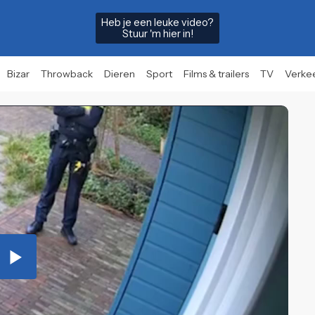
Heb je een leuke video?
Stuur 'm hier in!
Bizar
Throwback
Dieren
Sport
Films & trailers
TV
Verke
Play
Video