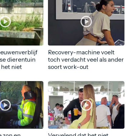
eeuwenverblijf
Recovery-machine voelt
nse dierentuin
toch verdacht veel als ander
 het niet
soort work-out
 zon en
Vervelend dat het niet