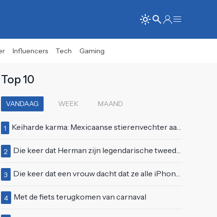
er
Influencers
Tech
Gaming
Top 10
VANDAAG
WEEK
MAAND
Keiharde karma: Mexicaanse stierenvechter aan hoorn gespietst voor ogen van duizenden toeschouwers
1
Die keer dat Herman zijn legendarische tweede auditie bij Idols deed
2
Die keer dat een vrouw dacht dat ze alle iPhones wel op kon kopen
3
Met de fiets terugkomen van carnaval
4