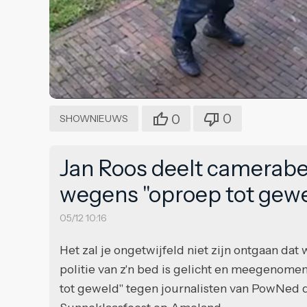
0
0
SHOWNIEUWS
Jan Roos deelt camerab
wegens "oproep tot gewe
05/12 10:16
Het zal je ongetwijfeld niet zijn ontgaan d
politie van z'n bed is gelicht en meegenomen
tot geweld" tegen journalisten van PowNed d