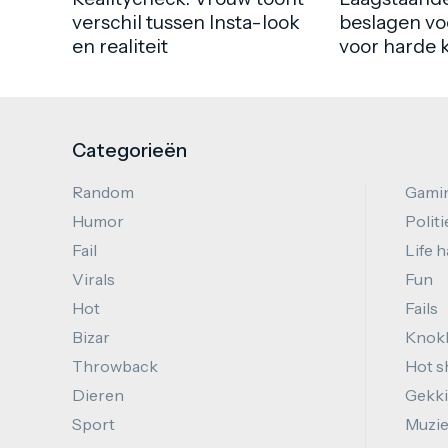
verschil tussen Insta-look
beslagen vo
en realiteit
voor harde 
Categorieën
Random
Gami
Humor
Politi
Fail
Life 
Virals
Fun
Hot
Fails
Bizar
Knok
Throwback
Hot s
Dieren
Gekki
Sport
Muzi