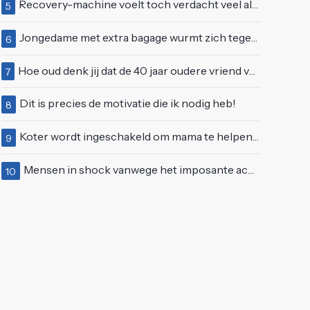
Recovery-machine voelt toch verdacht veel als ander soort work-out
5
Jongedame met extra bagage wurmt zich tegen de stroom van de roltrap
6
Hoe oud denk jij dat de 40 jaar oudere vriend van Giulia is geworden?
7
Dit is precies de motivatie die ik nodig heb!
8
Koter wordt ingeschakeld om mama te helpen met de perfecte vakantiefoto te maken
9
Mensen in shock vanwege het imposante achterwerk van Nelly Furtado
10