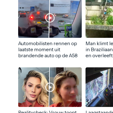
Automobilisten rennen op
Man klimt l
laatste moment uit
in Braziliaa
brandende auto op de A58
en overleeft
Realitycheck: Vrouw toont
Laagstaande