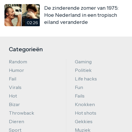
De zinderende zomer van 1975:
Hoe Nederland in een tropisch
eiland veranderde
02:26
Categorieën
Random
Gaming
Humor
Politiek
Fail
Life hacks
Virals
Fun
Hot
Fails
Bizar
Knokken
Throwback
Hot shots
Dieren
Gekkies
Sport
Muziek