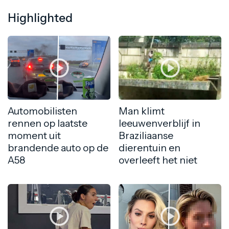
Highlighted
Automobilisten
Man klimt
rennen op laatste
leeuwenverblijf in
moment uit
Braziliaanse
brandende auto op de
dierentuin en
A58
overleeft het niet