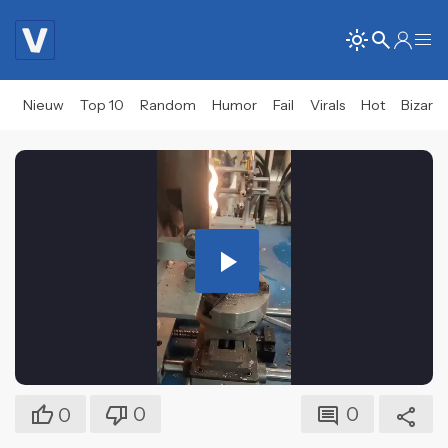
Nieuw
Top 10
Random
Humor
Fail
Virals
Hot
Bizar
Play
Video
0
0
0