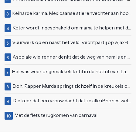
Keiharde karma: Mexicaanse stierenvechter aan hoorn gespietst voor ogen van duizenden toeschouwers
3
Koter wordt ingeschakeld om mama te helpen met de perfecte vakantiefoto te maken
4
Vuurwerk op én naast het veld: Vechtpartij op Ajax-tribune tussen supporters en stewards
5
Asociale wielrenner denkt dat de weg van hem is en blokkeert passerende automobilist
6
Het was weer ongemakkelijk stil in de hottub van Lang Leve de Liefde
7
Doh: Rapper Murda springt zichzelf in de kreukels op het Moonstar Festival
8
Die keer dat een vrouw dacht dat ze alle iPhones wel op kon kopen
9
Met de fiets terugkomen van carnaval
10