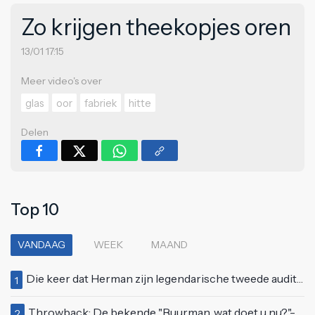
Zo krijgen theekopjes oren
13/01 17:15
Meer video's over
glas
oor
fabriek
hitte
Delen
Top 10
VANDAAG
WEEK
MAAND
Die keer dat Herman zijn legendarische tweede auditie bij Idols deed
1
Throwback: De bekende "Buurman, wat doet u nu?"-scène uit Flodder met Tatjana Šimić
2