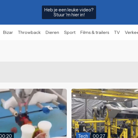
Heb je een leuke video?
Stuur 'm hier in!
Bizar
Throwback
Dieren
Sport
Films & trailers
TV
Verke
00:20
Tech
00:27