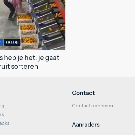
m
00:08
 heb je het: je gaat
ruit sorteren
Contact
ng
Contact opnemen
ek
hacks
Aanraders