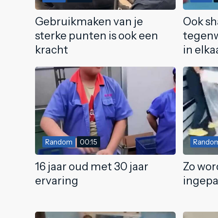
Gebruikmaken van je
Ook sh
sterke punten is ook een
tegenw
kracht
in elk
Random
00:15
Rando
16 jaar oud met 30 jaar
Zo wor
ervaring
ingepa