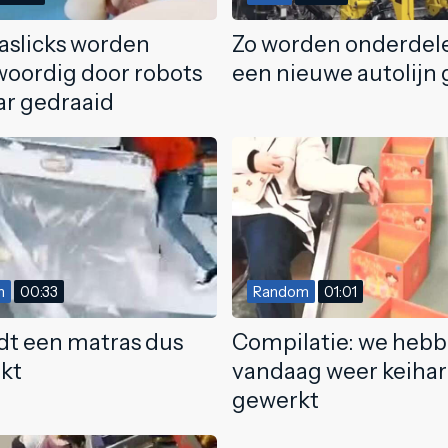
aslicks worden
Zo worden onderdel
oordig door robots
een nieuwe autolijn 
aar gedraaid
m
00:33
Random
01:01
dt een matras dus
Compilatie: we heb
kt
vandaag weer keiha
gewerkt