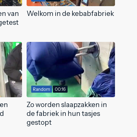
en van
Welkom in de kebabfabriek
getest
Random
00:16
ben
Zo worden slaapzakken in
rd
de fabriek in hun tasjes
gestopt