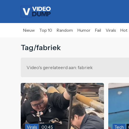
Nieuw
Top 10
Random
Humor
Fail
Virals
Hot
Tag/fabriek
Video's gerelateerd aan: fabriek
Virals
00:45
Tech