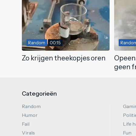
Random
00:15
Rando
Zo krijgen theekopjes oren
Opeens
geen f
Categorieën
Random
Gami
Humor
Politi
Fail
Life 
Virals
Fun