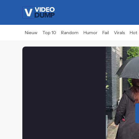
Nieuw
Top 10
Random
Humor
Fail
Virals
Hot