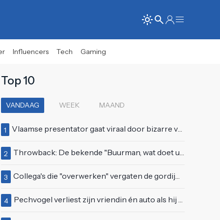
er
Influencers
Tech
Gaming
Top 10
VANDAAG
WEEK
MAAND
Vlaamse presentator gaat viraal door bizarre vertoning op live televisie: "Helemaal stijf van de bloem"
1
Throwback: De bekende "Buurman, wat doet u nu?"-scène uit Flodder met Tatjana Šimić
2
Collega's die "overwerken" vergaten de gordijnen dicht te doen
3
Pechvogel verliest zijn vriendin én auto als hij bocht te scherp neemt
4