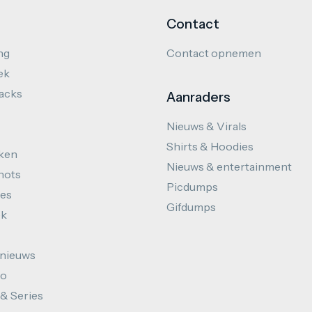
Contact
ng
Contact opnemen
ek
hacks
Aanraders
Nieuws & Virals
Shirts & Hoodies
ken
Nieuws & entertainment
hots
Picdumps
es
Gifdumps
ek
nieuws
to
 & Series