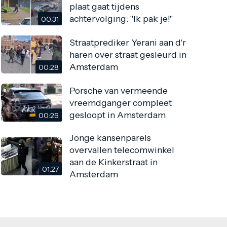
plaat gaat tijdens
achtervolging: "Ik pak je!"
00:31
Straatprediker Yerani aan d'r
haren over straat gesleurd in
Amsterdam
00:28
Porsche van vermeende
vreemdganger compleet
gesloopt in Amsterdam
00:26
Jonge kansenparels
overvallen telecomwinkel
aan de Kinkerstraat in
01:27
Amsterdam