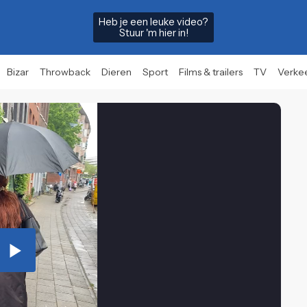
Heb je een leuke video?
Stuur 'm hier in!
Bizar
Throwback
Dieren
Sport
Films & trailers
TV
Verke
Play
Video