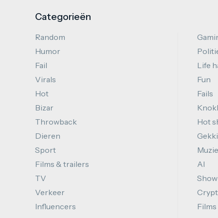
Categorieën
Random
Gami
Humor
Politi
Fail
Life 
Virals
Fun
Hot
Fails
Bizar
Knok
Throwback
Hot s
Dieren
Gekki
Sport
Muzi
Films & trailers
AI
TV
Show
Verkeer
Cryp
Influencers
Films