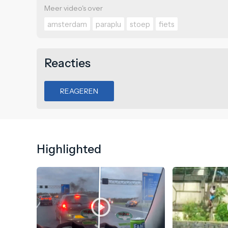
Meer video's over
amsterdam
paraplu
stoep
fiets
Reacties
REAGEREN
Highlighted