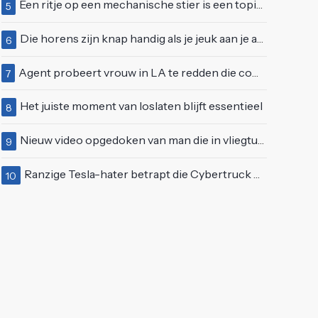
Een ritje op een mechanische stier is een topidee voor een eerste date
5
Die horens zijn knap handig als je jeuk aan je arie hebt
6
Agent probeert vrouw in LA te redden die compleet van het padje is
7
Het juiste moment van loslaten blijft essentieel
8
Nieuw video opgedoken van man die in vliegtuigmotor springt op vliegveld Milaan
9
Ranzige Tesla-hater betrapt die Cybertruck op een 'speciale bruine coating' trakteert
10