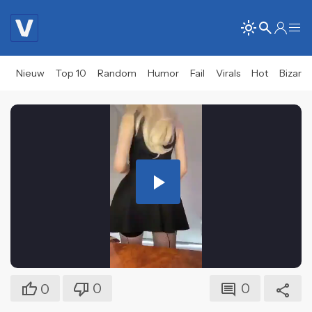
Nieuw
Top 10
Random
Humor
Fail
Virals
Hot
Bizar
Play
Video
0
0
0