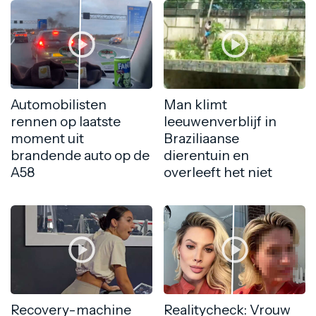
Automobilisten
Man klimt
rennen op laatste
leeuwenverblijf in
moment uit
Braziliaanse
brandende auto op de
dierentuin en
A58
overleeft het niet
Recovery-machine
Realitycheck: Vrouw