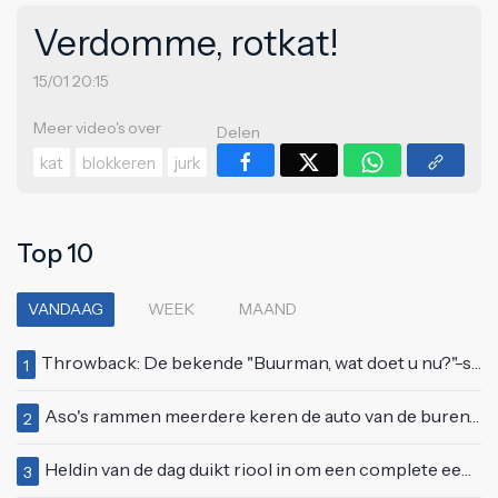
Verdomme, rotkat!
15/01 20:15
Meer video's over
Delen
kat
blokkeren
jurk
Top 10
VANDAAG
WEEK
MAAND
Throwback: De bekende "Buurman, wat doet u nu?"-scène uit Flodder met Tatjana Šimić
1
Aso's rammen meerdere keren de auto van de buren, maar doen alsof er niets gebeurd is
2
Heldin van de dag duikt riool in om een complete eendenfamilie te redden
3