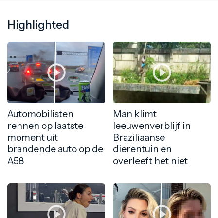
Highlighted
Automobilisten
Man klimt
rennen op laatste
leeuwenverblijf in
moment uit
Braziliaanse
brandende auto op de
dierentuin en
A58
overleeft het niet