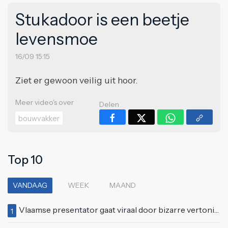
Stukadoor is een beetje
levensmoe
16/09 15:15
Ziet er gewoon veilig uit hoor.
Meer video's over
Delen
bouwvakker
Top 10
VANDAAG
WEEK
MAAND
Vlaamse presentator gaat viraal door bizarre vertoning op live televisie: "Helemaal stijf van de bloem"
1