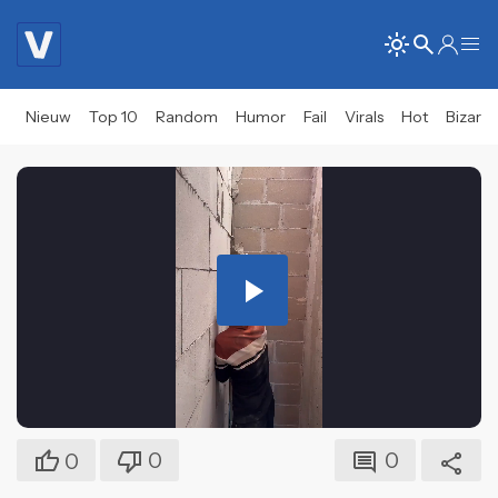
Nieuw
Top 10
Random
Humor
Fail
Virals
Hot
Bizar
Play
Video
0
0
0