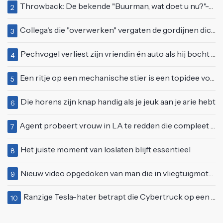
Throwback: De bekende "Buurman, wat doet u nu?"-scène uit Flodder met Tatjana Šimić
2
Collega's die "overwerken" vergaten de gordijnen dicht te doen
3
Pechvogel verliest zijn vriendin én auto als hij bocht te scherp neemt
4
Een ritje op een mechanische stier is een topidee voor een eerste date
5
Die horens zijn knap handig als je jeuk aan je arie hebt
6
Agent probeert vrouw in LA te redden die compleet van het padje is
7
Het juiste moment van loslaten blijft essentieel
8
Nieuw video opgedoken van man die in vliegtuigmotor springt op vliegveld Milaan
9
Ranzige Tesla-hater betrapt die Cybertruck op een 'speciale bruine coating' trakteert
10