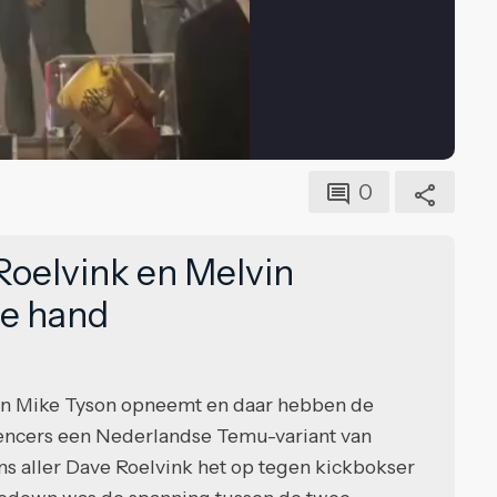
0
oelvink en Melvin
de hand
gen Mike Tyson opneemt en daar hebben de
uencers een Nederlandse Temu-variant van
s aller Dave Roelvink het op tegen kickbokser