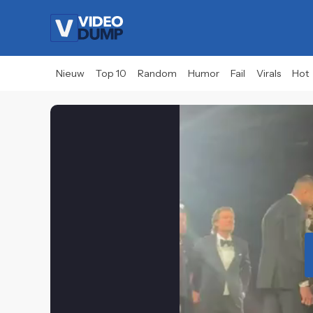
Nieuw
Top 10
Random
Humor
Fail
Virals
Hot