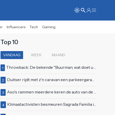
er
Influencers
Tech
Gaming
Top 10
VANDAAG
WEEK
MAAND
Throwback: De bekende "Buurman, wat doet u nu?"-scène uit Flodder met Tatjana Šimić
1
Duitser rijdt met z'n caravan een parkeergarage in Vlissingen binnen
2
Aso's rammen meerdere keren de auto van de buren, maar doen alsof er niets gebeurd is
3
Klimaatactivisten besmeuren Sagrada Familia in Barcelona met lading verf
4