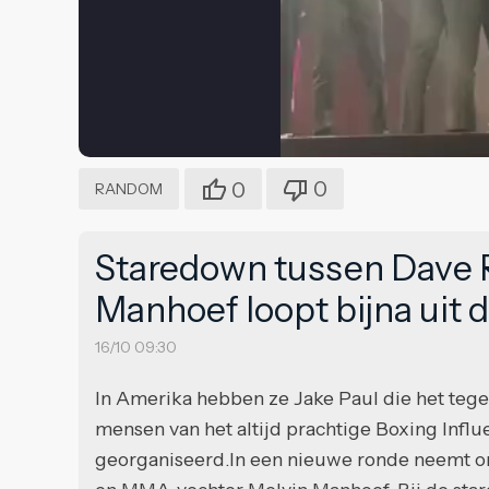
0
0
RANDOM
Staredown tussen Dave R
Manhoef loopt bijna uit 
16/10 09:30
In Amerika hebben ze Jake Paul die het te
mensen van het altijd prachtige Boxing Infl
georganiseerd.In een nieuwe ronde neemt on