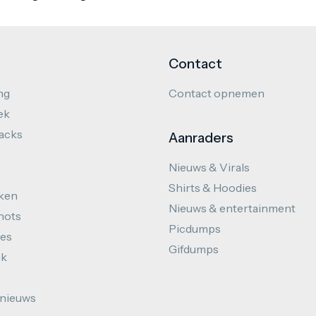
Contact
ng
Contact opnemen
ek
hacks
Aanraders
Nieuws & Virals
Shirts & Hoodies
ken
Nieuws & entertainment
hots
Picdumps
es
Gifdumps
ek
nieuws