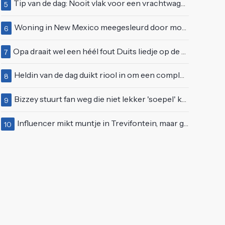
Tip van de dag: Nooit vlak voor een vrachtwagen invoegen
5
Woning in New Mexico meegesleurd door modderstroom
6
Opa draait wel een héél fout Duits liedje op de markt van Emmen
7
Heldin van de dag duikt riool in om een complete eendenfamilie te redden
8
Bizzey stuurt fan weg die niet lekker 'soepel' kan bewegen op podium
9
Influencer mikt muntje in Trevifontein, maar gooit toerist bijna knock-out
10