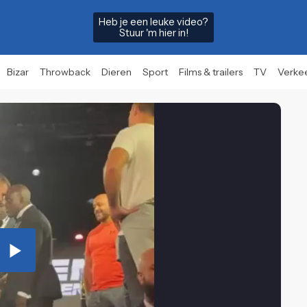
Heb je een leuke video?
Stuur 'm hier in!
Bizar
Throwback
Dieren
Sport
Films & trailers
TV
Verke
Play
Video