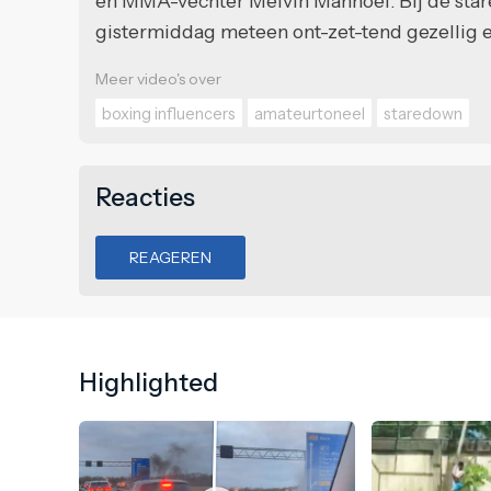
en MMA-vechter Melvin Manhoef. Bij de sta
gistermiddag meteen ont-zet-tend gezellig en l
Meer video's over
boxing influencers
amateurtoneel
staredown
Reacties
REAGEREN
Highlighted