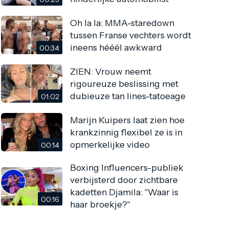
Oh la la: MMA-staredown
tussen Franse vechters wordt
ineens hééél awkward
00:34
ZIEN: Vrouw neemt
rigoureuze beslissing met
dubieuze tan lines-tatoeage
01:02
Marijn Kuipers laat zien hoe
krankzinnig flexibel ze is in
opmerkelijke video
00:14
Boxing Influencers-publiek
verbijsterd door zichtbare
kadetten Djamila: "Waar is
00:16
haar broekje?"