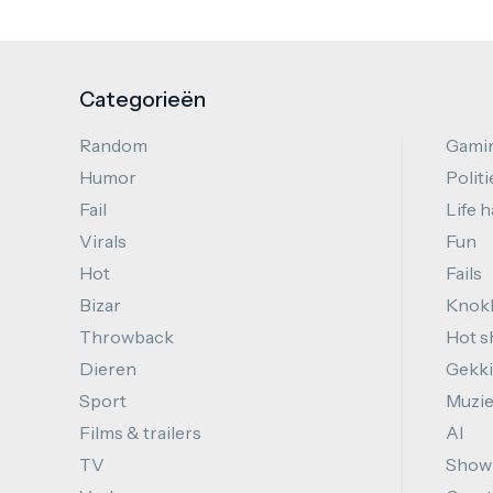
Categorieën
Random
Gami
Humor
Politi
Fail
Life 
Virals
Fun
Hot
Fails
Bizar
Knok
Throwback
Hot s
Dieren
Gekki
Sport
Muzi
Films & trailers
AI
TV
Show