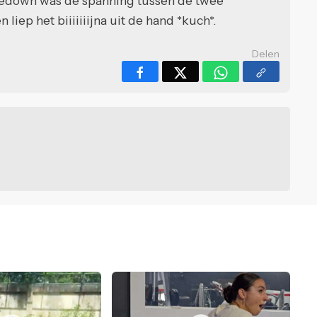
redown was de spanning tussen de twee
iep het biiiiiiijna uit de hand *kuch*.
Delen