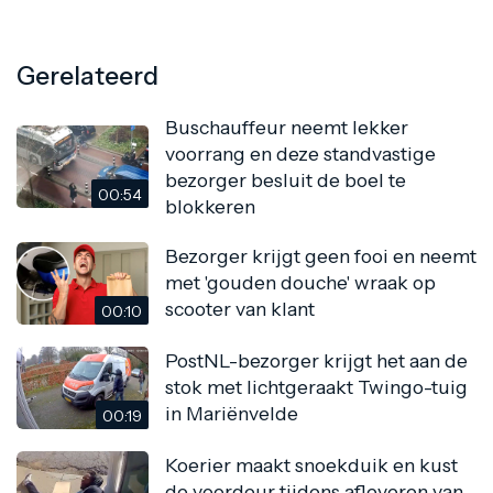
Gerelateerd
Buschauffeur neemt lekker
voorrang en deze standvastige
bezorger besluit de boel te
00:54
blokkeren
Bezorger krijgt geen fooi en neemt
met 'gouden douche' wraak op
scooter van klant
00:10
PostNL-bezorger krijgt het aan de
stok met lichtgeraakt Twingo-tuig
in Mariënvelde
00:19
Koerier maakt snoekduik en kust
de voordeur tijdens afleveren van