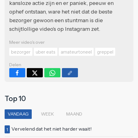
kansloze actie zijn en er paniek, peeuw en
ophef ontstaan, ware het niet dat de beste
bezorger gewoon een stuntman is die
schijtlollige video's op Instagram zet.
Meer video's over
bezorger
uber eats
amateurtoneel
greppel
Delen
Top 10
VANDAAG
WEEK
MAAND
Vervelend dat het niet harder waait!
1