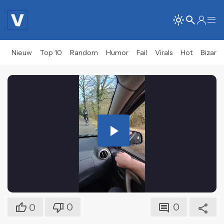
Nieuw
Top 10
Random
Humor
Fail
Virals
Hot
Bizar
Play
Video
0
0
0