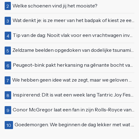
Welke schoenen vind jij het mooiste?
2
Wat denkt je: is ze meer van het badpak of kiest ze eerder voor een bikini?
3
Tip van de dag: Nooit vlak voor een vrachtwagen invoegen
4
Zeldzame beelden opgedoken van dodelijke tsunami uit 2004
5
Peugeot-bink pakt herkansing na gênante bocht van 180 graden bij verkeerslicht
6
We hebben geen idee wat ze zegt, maar we geloven haar helemaal!
7
Inspirerend: Dít is wat een week lang Tantric Joy Festival met je doet
8
Conor McGregor laat een fan in zijn Rolls-Royce van $600.000
9
Goedemorgen. We beginnen de dag lekker met wat rek- en strekoefeningen
10