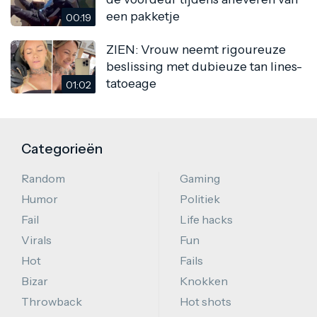
een pakketje
00:19
ZIEN: Vrouw neemt rigoureuze
beslissing met dubieuze tan lines-
tatoeage
01:02
Categorieën
Random
Gaming
Humor
Politiek
Fail
Life hacks
Virals
Fun
Hot
Fails
Bizar
Knokken
Throwback
Hot shots