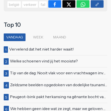
belgië
verkeer
fail
Top 10
VANDAAG
WEEK
MAAND
Vervelend dat het niet harder waait!
1
Welke schoenen vind jij het mooiste?
2
Tip van de dag: Nooit vlak voor een vrachtwagen invoegen
3
Zeldzame beelden opgedoken van dodelijke tsunami uit 2004
4
Peugeot-bink pakt herkansing na gênante bocht van 180 graden bij verkeerslicht
5
We hebben geen idee wat ze zegt, maar we geloven haar helemaal!
6