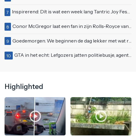
Inspirerend: Dít is wat een week lang Tantric Joy Festival met je doet
7
Conor McGregor laat een fan in zijn Rolls-Royce van $600.000
8
Goedemorgen. We beginnen de dag lekker met wat rek- en strekoefeningen
9
GTA in het echt: Lefgozers jatten politiebusje, agenten zetten te voet de achtervolging in!
10
Highlighted