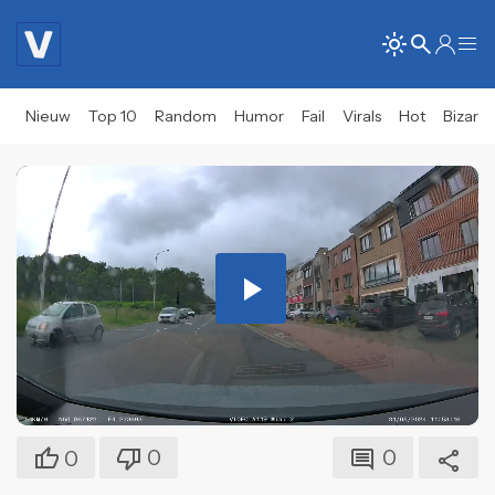
Nieuw
Top 10
Random
Humor
Fail
Virals
Hot
Bizar
Play
Video
0
0
0