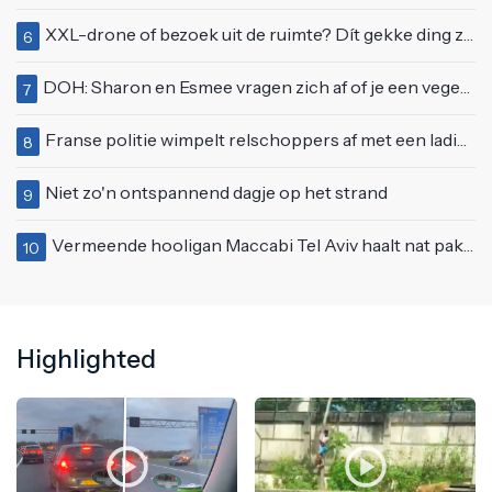
XXL-drone of bezoek uit de ruimte? Dít gekke ding zweeft boven Nederland
6
DOH: Sharon en Esmee vragen zich af of je een vegetariër bent als je kip eet
7
Franse politie wimpelt relschoppers af met een lading peperige eau de cologne
8
Niet zo'n ontspannend dagje op het strand
9
Vermeende hooligan Maccabi Tel Aviv haalt nat pak in Amsterdamse gracht
10
Highlighted