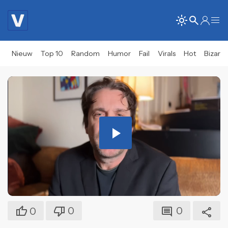
Nieuw
Top 10
Random
Humor
Fail
Virals
Hot
Bizar
Play
Video
0
0
0