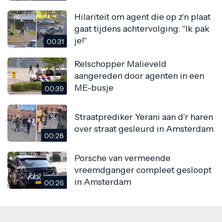
Hilariteit om agent die op z'n plaat
gaat tijdens achtervolging: "Ik pak
je!"
00:31
Relschopper Malieveld
aangereden door agenten in een
ME-busje
00:39
Straatprediker Yerani aan d'r haren
over straat gesleurd in Amsterdam
00:28
Porsche van vermeende
vreemdganger compleet gesloopt
in Amsterdam
00:26