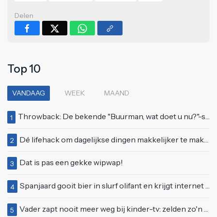
Delen
Top 10
VANDAAG
WEEK
MAAND
Throwback: De bekende "Buurman, wat doet u nu?"-scène uit Flodder met Tatjana Šimić
1
Dé lifehack om dagelijkse dingen makkelijker te maken
2
Dat is pas een gekke wipwap!
3
Spanjaard gooit bier in slurf olifant en krijgt internet over zich heen
4
Vader zapt nooit meer weg bij kinder-tv: zelden zo'n 'beweeglijke' kikker gezien
5