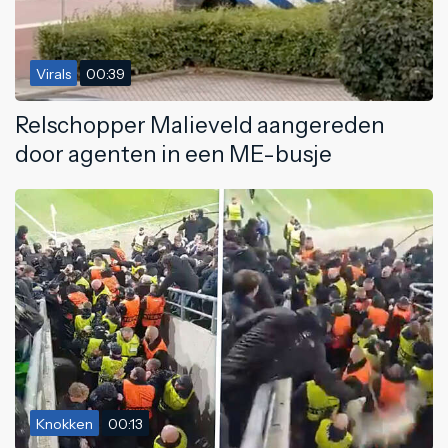
Virals
00:39
Relschopper Malieveld aangereden
door agenten in een ME-busje
Knokken
00:13