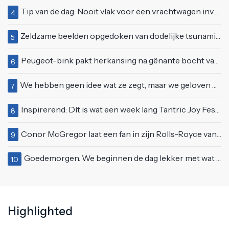
Tip van de dag: Nooit vlak voor een vrachtwagen invoegen
4
Zeldzame beelden opgedoken van dodelijke tsunami uit 2004
5
Peugeot-bink pakt herkansing na gênante bocht van 180 graden bij verkeerslicht
6
We hebben geen idee wat ze zegt, maar we geloven haar helemaal!
7
Inspirerend: Dít is wat een week lang Tantric Joy Festival met je doet
8
Conor McGregor laat een fan in zijn Rolls-Royce van $600.000
9
Goedemorgen. We beginnen de dag lekker met wat rek- en strekoefeningen
10
Highlighted