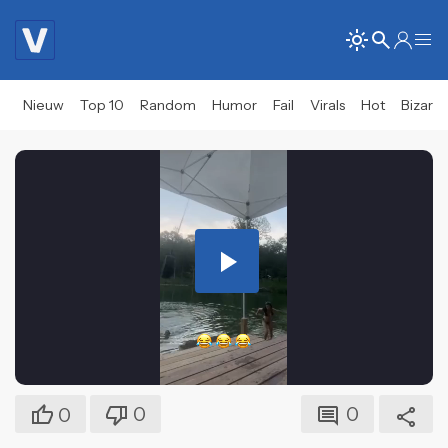
Nieuw
Top 10
Random
Humor
Fail
Virals
Hot
Bizar
Play
Video
0
0
0