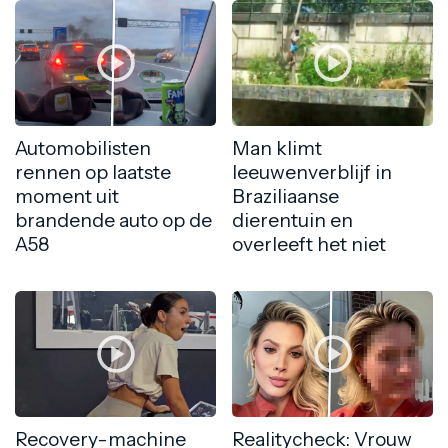
Automobilisten
Man klimt
rennen op laatste
leeuwenverblijf in
moment uit
Braziliaanse
brandende auto op de
dierentuin en
A58
overleeft het niet
Recovery-machine
Realitycheck: Vrouw