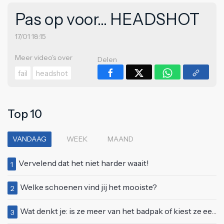
Pas op voor... HEADSHOT
17/01 18:15
Meer video's over
Delen
fail
headshot
Top 10
VANDAAG
WEEK
MAAND
Vervelend dat het niet harder waait!
1
Welke schoenen vind jij het mooiste?
2
Wat denkt je: is ze meer van het badpak of kiest ze eerder voor een bikini?
3