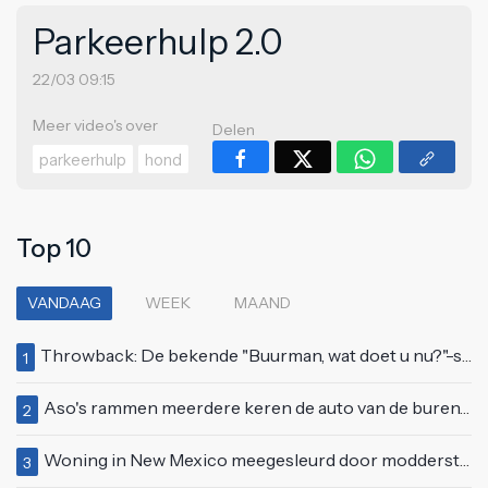
Parkeerhulp 2.0
22/03 09:15
Meer video's over
Delen
parkeerhulp
hond
Top 10
VANDAAG
WEEK
MAAND
Throwback: De bekende "Buurman, wat doet u nu?"-scène uit Flodder met Tatjana Šimić
1
Aso's rammen meerdere keren de auto van de buren, maar doen alsof er niets gebeurd is
2
Woning in New Mexico meegesleurd door modderstroom
3