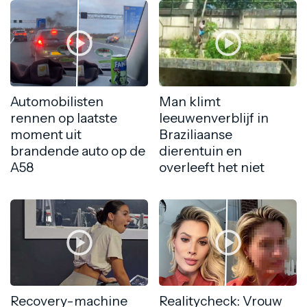
Automobilisten
Man klimt
rennen op laatste
leeuwenverblijf in
moment uit
Braziliaanse
brandende auto op de
dierentuin en
A58
overleeft het niet
Recovery-machine
Realitycheck: Vrouw