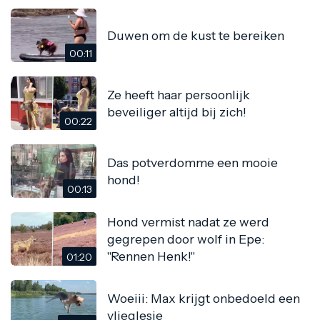
Duwen om de kust te bereiken
00:11
Ze heeft haar persoonlijk
beveiliger altijd bij zich!
00:22
Das potverdomme een mooie
hond!
00:13
Hond vermist nadat ze werd
gegrepen door wolf in Epe:
"Rennen Henk!"
01:20
Woeiii: Max krijgt onbedoeld een
vlieglesje