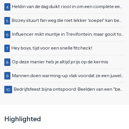
Heldin van de dag duikt riool in om een complete eendenfamilie te redden
4
Bizzey stuurt fan weg die niet lekker 'soepel' kan bewegen op podium
5
Influencer mikt muntje in Trevifontein, maar gooit toerist bijna knock-out
6
Hey boys, tijd voor een snelle fitcheck!
7
Op deze manier heb je altijd prijs op de kermis
8
Mannen doen warming-up vlak voordat ze een juwelierszaak in Rhenen overvallen
9
Bedrijfsfeest bijna ontspoord: Beelden van een "bezopen Tino Martin" gaan viraal
10
Highlighted