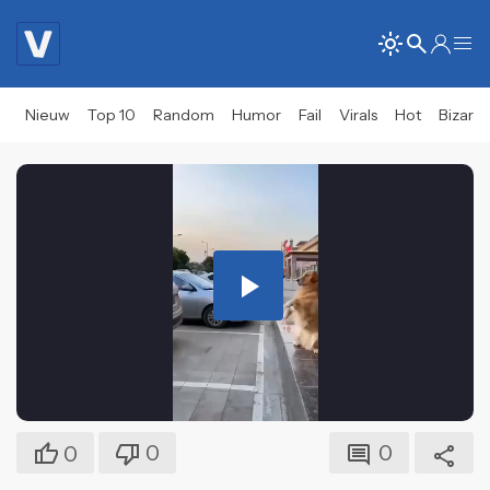
Nieuw
Top 10
Random
Humor
Fail
Virals
Hot
Bizar
Play
Video
0
0
0