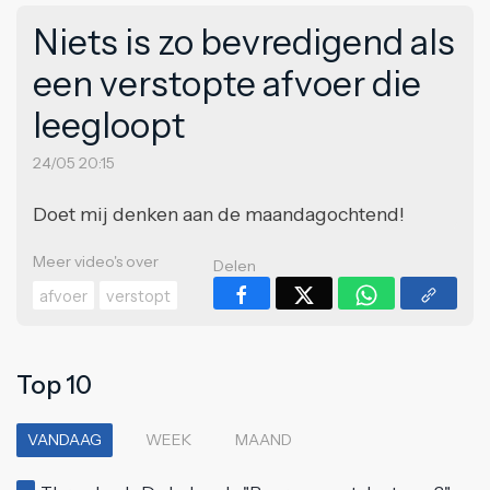
Niets is zo bevredigend als
een verstopte afvoer die
leegloopt
24/05 20:15
Doet mij denken aan de maandagochtend!
Meer video's over
Delen
afvoer
verstopt
Top 10
VANDAAG
WEEK
MAAND