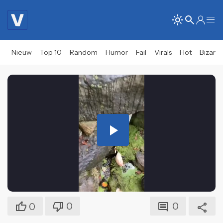
Nieuw
Top 10
Random
Humor
Fail
Virals
Hot
Bizar
Play
Video
0
0
0