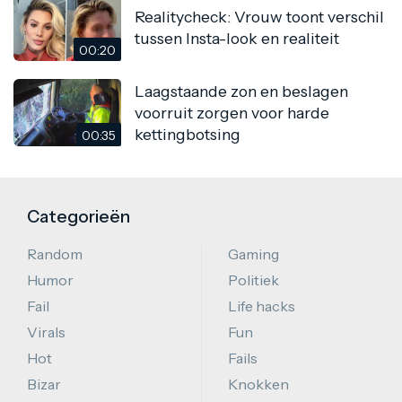
Realitycheck: Vrouw toont verschil
tussen Insta-look en realiteit
00:20
Laagstaande zon en beslagen
voorruit zorgen voor harde
kettingbotsing
00:35
Categorieën
Random
Gaming
Humor
Politiek
Fail
Life hacks
Virals
Fun
Hot
Fails
Bizar
Knokken