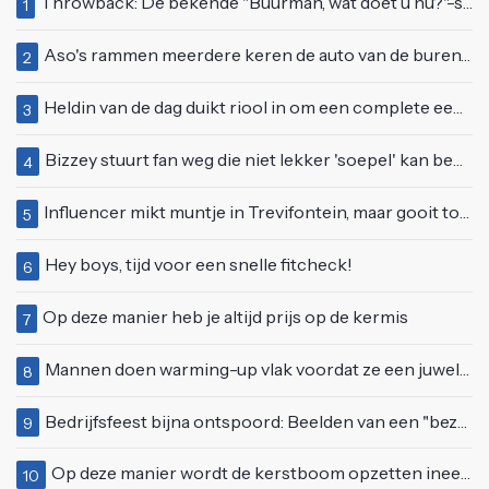
Throwback: De bekende "Buurman, wat doet u nu?"-scène uit Flodder met Tatjana Šimić
1
Aso's rammen meerdere keren de auto van de buren, maar doen alsof er niets gebeurd is
2
Heldin van de dag duikt riool in om een complete eendenfamilie te redden
3
Bizzey stuurt fan weg die niet lekker 'soepel' kan bewegen op podium
4
Influencer mikt muntje in Trevifontein, maar gooit toerist bijna knock-out
5
Hey boys, tijd voor een snelle fitcheck!
6
Op deze manier heb je altijd prijs op de kermis
7
Mannen doen warming-up vlak voordat ze een juwelierszaak in Rhenen overvallen
8
Bedrijfsfeest bijna ontspoord: Beelden van een "bezopen Tino Martin" gaan viraal
9
Op deze manier wordt de kerstboom opzetten ineens een stuk leuker
10