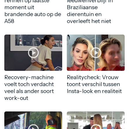
rennen op laatste
leeuwenverblijf in
moment uit
Braziliaanse
brandende auto op de
dierentuin en
A58
overleeft het niet
Recovery-machine
Realitycheck: Vrouw
voelt toch verdacht
toont verschil tussen
veel als ander soort
Insta-look en realiteit
work-out