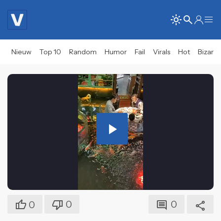
Nieuw
Top 10
Random
Humor
Fail
Virals
Hot
Bizar
Play
Video
0
0
0