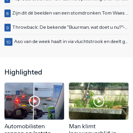
Zijn dit dé beelden van een stomdronken Tom Waes vlak voordat hij in z'n auto stapte?
8
Throwback: De bekende "Buurman, wat doet u nu?"-scène uit Flodder met Tatjana Šimić
9
Aso van de week haalt in via vluchtstrook en deelt gevaarlijke brake check uit
10
Highlighted
Automobilisten
Man klimt