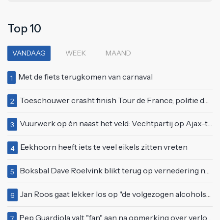
Top 10
VANDAAG
WEEK
MAAND
Met de fiets terugkomen van carnaval
1
Toeschouwer crasht finish Tour de France, politie deelt bodycheck uit
2
Vuurwerk op én naast het veld: Vechtpartij op Ajax-tribune tussen supporters en stewards
3
Eekhoorn heeft iets te veel eikels zitten vreten
4
Boksbal Dave Roelvink blikt terug op vernedering na z'n gevecht met Melvin Manhoef
5
Jan Roos gaat lekker los op "de volgezogen alcoholspons" Robert Jensen
6
Pep Guardiola valt "fan" aan na opmerking over verloren wedstrijd tegen Manchester United
7