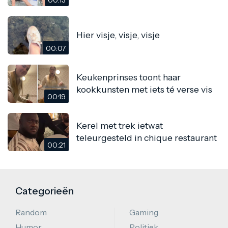
Hier visje, visje, visje
00:07
Keukenprinses toont haar
kookkunsten met iets té verse vis
00:19
Kerel met trek ietwat
teleurgesteld in chique restaurant
00:21
Categorieën
Random
Gaming
Humor
Politiek