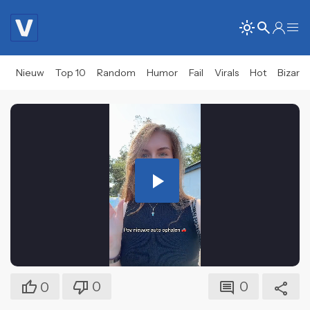
Nieuw
Top 10
Random
Humor
Fail
Virals
Hot
Bizar
Play
Video
0
0
0