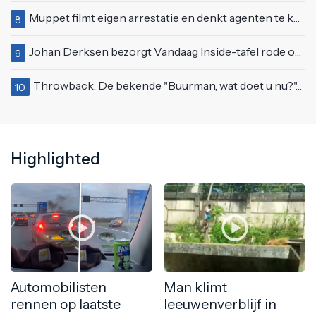
Muppet filmt eigen arrestatie en denkt agenten te kunnen laten schorsen: "Jullie krijgen maandje vakantie"
8
Johan Derksen bezorgt Vandaag Inside-tafel rode oortjes met vuig verhaal: "Dat gebeurde al in de gang"
9
Throwback: De bekende "Buurman, wat doet u nu?"-scène uit Flodder met Tatjana Šimić
10
Highlighted
Automobilisten
Man klimt
rennen op laatste
leeuwenverblijf in