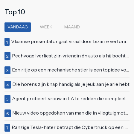
Top 10
VANDAAG
WEEK
MAAND
Vlaamse presentator gaat viraal door bizarre vertoning op live televisie: "Helemaal stijf van de bloem"
1
Pechvogel verliest zijn vriendin én auto als hij bocht te scherp neemt
2
Een ritje op een mechanische stier is een topidee voor een eerste date
3
Die horens zijn knap handig als je jeuk aan je arie hebt
4
Agent probeert vrouw in LA te redden die compleet van het padje is
5
Nieuw video opgedoken van man die in vliegtuigmotor springt op vliegveld Milaan
6
Ranzige Tesla-hater betrapt die Cybertruck op een 'speciale bruine coating' trakteert
7