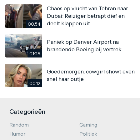
Chaos op vlucht van Tehran naar
Dubai: Reiziger betrapt dief en
deelt klappen uit
00:54
Paniek op Denver Airport na
brandende Boeing bij vertrek
01:28
Goedemorgen, cowgirl showt even
snel haar outje
00:12
Categorieën
Random
Gaming
Humor
Politiek