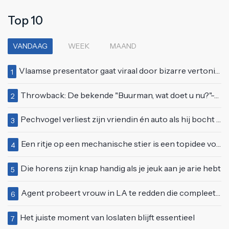
Top 10
VANDAAG
WEEK
MAAND
Vlaamse presentator gaat viraal door bizarre vertoning op live televisie: "Helemaal stijf van de bloem"
1
Throwback: De bekende "Buurman, wat doet u nu?"-scène uit Flodder met Tatjana Šimić
2
Pechvogel verliest zijn vriendin én auto als hij bocht te scherp neemt
3
Een ritje op een mechanische stier is een topidee voor een eerste date
4
Die horens zijn knap handig als je jeuk aan je arie hebt
5
Agent probeert vrouw in LA te redden die compleet van het padje is
6
Het juiste moment van loslaten blijft essentieel
7