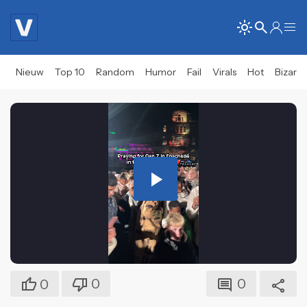
Nieuw
Top 10
Random
Humor
Fail
Virals
Hot
Bizar
Play
Video
0
0
0