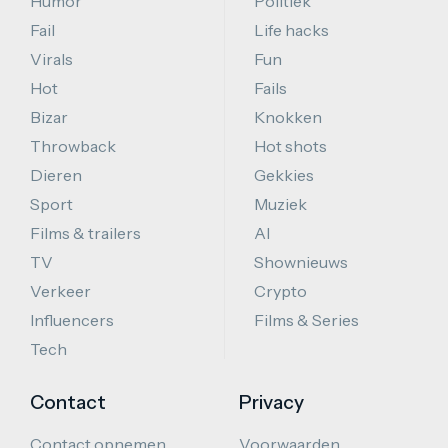
Humor
Politiek
Fail
Life hacks
Virals
Fun
Hot
Fails
Bizar
Knokken
Throwback
Hot shots
Dieren
Gekkies
Sport
Muziek
Films & trailers
AI
TV
Shownieuws
Verkeer
Crypto
Influencers
Films & Series
Tech
Contact
Privacy
Contact opnemen
Voorwaarden