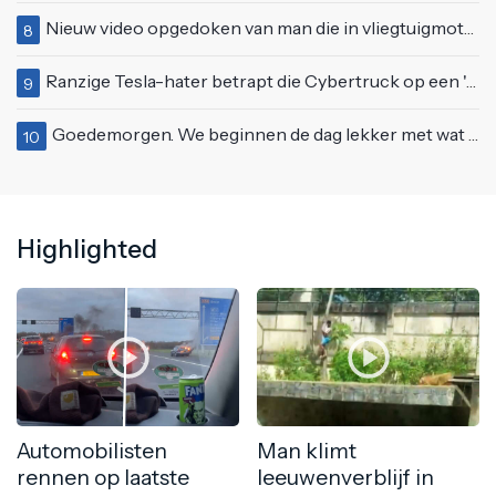
Nieuw video opgedoken van man die in vliegtuigmotor springt op vliegveld Milaan
8
Ranzige Tesla-hater betrapt die Cybertruck op een 'speciale bruine coating' trakteert
9
Goedemorgen. We beginnen de dag lekker met wat rek- en strekoefeningen
10
Highlighted
Automobilisten
Man klimt
rennen op laatste
leeuwenverblijf in