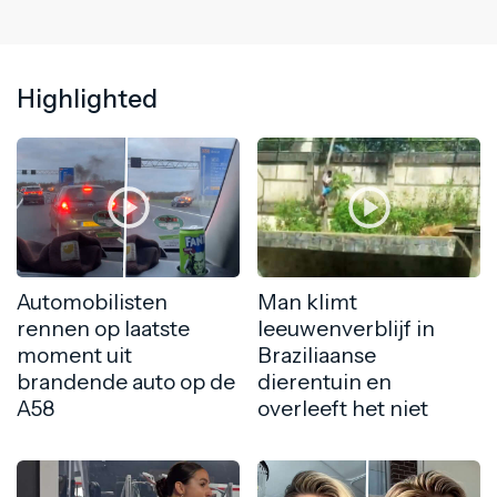
Highlighted
Automobilisten
Man klimt
rennen op laatste
leeuwenverblijf in
moment uit
Braziliaanse
brandende auto op de
dierentuin en
A58
overleeft het niet