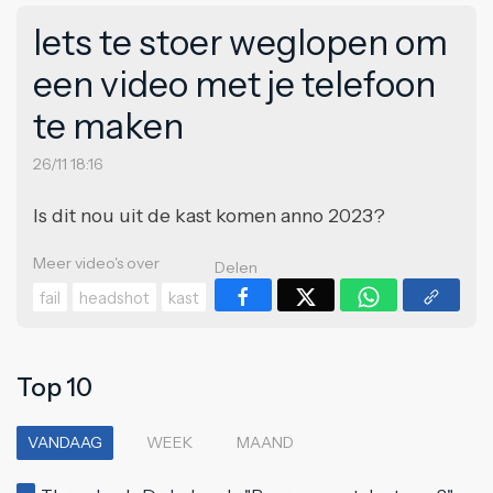
Iets te stoer weglopen om
een video met je telefoon
te maken
26/11 18:16
Is dit nou uit de kast komen anno 2023?
Meer video's over
Delen
fail
headshot
kast
Top 10
VANDAAG
WEEK
MAAND