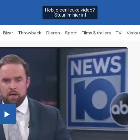
Heb je een leuke video?
Stuur 'm hier in!
Bizar
Throwback
Dieren
Sport
Films & trailers
TV
Verke
Play
Video