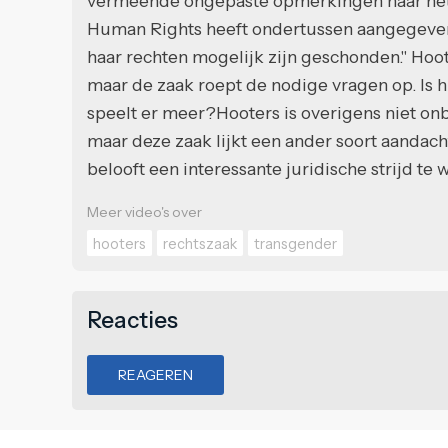
vermeende ongepaste opmerkingen naar het 
Human Rights heeft ondertussen aangegeven
haar rechten mogelijk zijn geschonden." Hoot
maar de zaak roept de nodige vragen op. Is hi
speelt er meer?Hooters is overigens niet on
maar deze zaak lijkt een ander soort aandacht
belooft een interessante juridische strijd te 
Meer video's over
hooters
rechtszaak
transgender
Reacties
REAGEREN