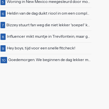
Woning in New Mexico meegesleurd door modderstroom
5
Heldin van de dag duikt riool in om een complete eendenfamilie te redden
6
Bizzey stuurt fan weg die niet lekker 'soepel' kan bewegen op podium
7
Influencer mikt muntje in Trevifontein, maar gooit toerist bijna knock-out
8
Hey boys, tijd voor een snelle fitcheck!
9
Goedemorgen. We beginnen de dag lekker met wat rek- en strekoefeningen
10