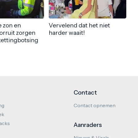
 zon en
Vervelend dat het niet
orruit zorgen
harder waait!
kettingbotsing
Contact
ng
Contact opnemen
ek
hacks
Aanraders
Nieuws & Virals