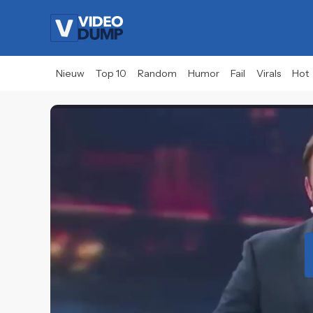
Nieuw
Top 10
Random
Humor
Fail
Virals
Hot