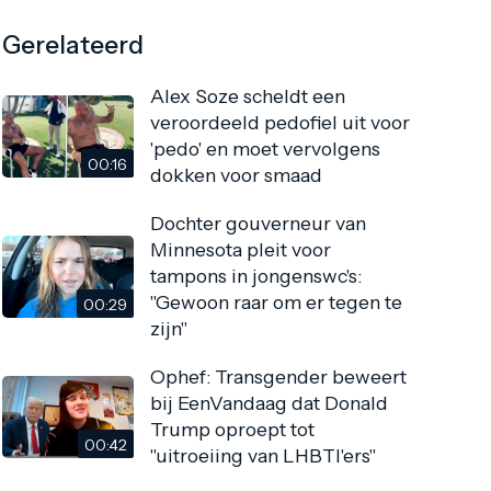
Gerelateerd
Alex Soze scheldt een
veroordeeld pedofiel uit voor
'pedo' en moet vervolgens
00:16
dokken voor smaad
Dochter gouverneur van
Minnesota pleit voor
tampons in jongenswc's:
"Gewoon raar om er tegen te
00:29
zijn"
Ophef: Transgender beweert
bij EenVandaag dat Donald
Trump oproept tot
00:42
"uitroeiing van LHBTI'ers"