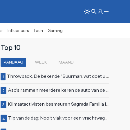
er
Influencers
Tech
Gaming
Top 10
VANDAAG
WEEK
MAAND
Throwback: De bekende "Buurman, wat doet u nu?"-scène uit Flodder met Tatjana Šimić
1
Aso's rammen meerdere keren de auto van de buren, maar doen alsof er niets gebeurd is
2
Klimaatactivisten besmeuren Sagrada Familia in Barcelona met lading verf
3
Tip van de dag: Nooit vlak voor een vrachtwagen invoegen
4