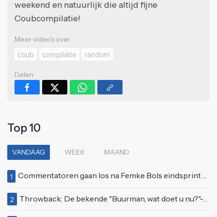
weekend en natuurlijk die altijd fijne
Coubcompilatie!
Meer video's over
coub
compilatie
random
Delen
Top 10
VANDAAG
WEEK
MAAND
Commentatoren gaan los na Femke Bols eindsprint op 4x400 meter: FINKIE BO FINKIE BO!
1
Throwback: De bekende "Buurman, wat doet u nu?"-scène uit Flodder met Tatjana Šimić
2