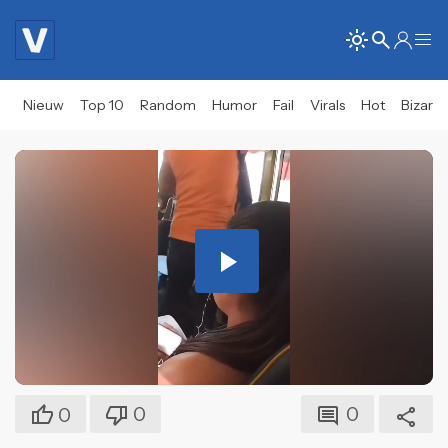
Nieuw
Top 10
Random
Humor
Fail
Virals
Hot
Bizar
Play
Video
0
0
0