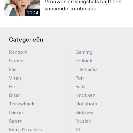
Vrouwen en slingshots blijft een
winnende combinatie
00:24
Categorieën
Random
Gaming
Humor
Politiek
Fail
Life hacks
Virals
Fun
Hot
Fails
Bizar
Knokken
Throwback
Hot shots
Dieren
Gekkies
Sport
Muziek
Films & trailers
AI