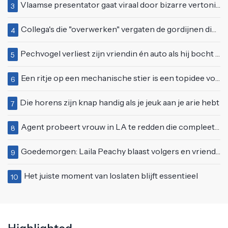
Vlaamse presentator gaat viraal door bizarre vertoning op live televisie: "Helemaal stijf van de bloem"
3
Collega's die "overwerken" vergaten de gordijnen dicht te doen
4
Pechvogel verliest zijn vriendin én auto als hij bocht te scherp neemt
5
Een ritje op een mechanische stier is een topidee voor een eerste date
6
Die horens zijn knap handig als je jeuk aan je arie hebt
7
Agent probeert vrouw in LA te redden die compleet van het padje is
8
Goedemorgen: Laila Peachy blaast volgers en vriend letterlijk omver
9
Het juiste moment van loslaten blijft essentieel
10