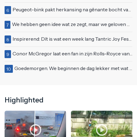
Peugeot-bink pakt herkansing na gênante bocht van 180 graden bij verkeerslicht
6
We hebben geen idee wat ze zegt, maar we geloven haar helemaal!
7
Inspirerend: Dít is wat een week lang Tantric Joy Festival met je doet
8
Conor McGregor laat een fan in zijn Rolls-Royce van $600.000
9
Goedemorgen. We beginnen de dag lekker met wat rek- en strekoefeningen
10
Highlighted