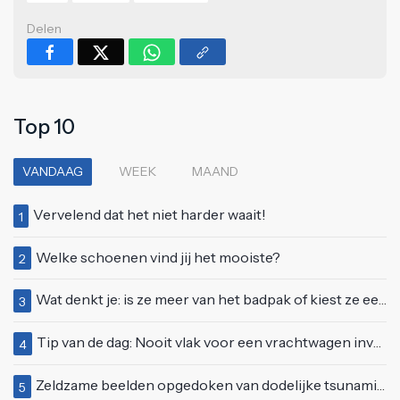
Delen
Top 10
VANDAAG
WEEK
MAAND
Vervelend dat het niet harder waait!
1
Welke schoenen vind jij het mooiste?
2
Wat denkt je: is ze meer van het badpak of kiest ze eerder voor een bikini?
3
Tip van de dag: Nooit vlak voor een vrachtwagen invoegen
4
Zeldzame beelden opgedoken van dodelijke tsunami uit 2004
5