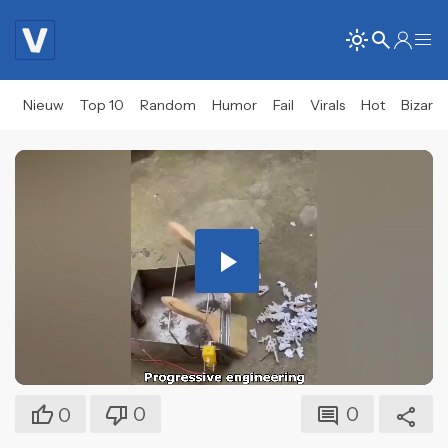
Nieuw
Top 10
Random
Humor
Fail
Virals
Hot
Bizar
Play
Video
0
0
0